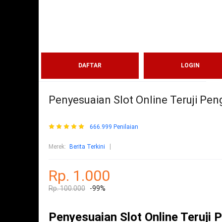
DAFTAR
LOGIN
Penyesuaian Slot Online Teruji Pen
666.999 Penilaian
Merek:
Berita Terkini
Rp. 1.000
Rp. 100.000
-99%
Penyesuaian Slot Online Teruji 