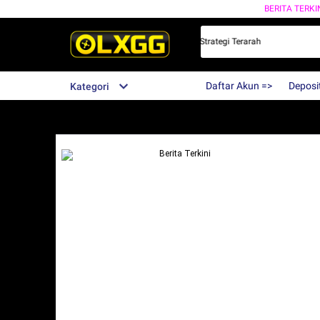
BERITA TERKI
ian Slot Online Teruji Pengelolaan Stabil Dengan Strategi Terarah
Daftar Akun =>
Deposi
Kategori