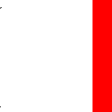
uk
t
n