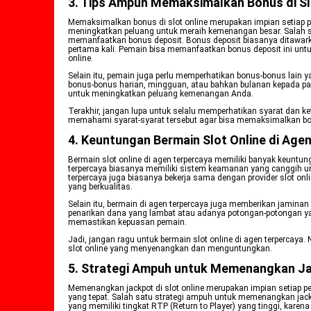
3. Tips Ampuh Memaksimalkan Bonus di Sl
Memaksimalkan bonus di slot online merupakan impian setiap
meningkatkan peluang untuk meraih kemenangan besar. Salah s
memanfaatkan bonus deposit. Bonus deposit biasanya ditawark
pertama kali. Pemain bisa memanfaatkan bonus deposit ini u
online.
Selain itu, pemain juga perlu memperhatikan bonus-bonus lain y
bonus-bonus harian, mingguan, atau bahkan bulanan kepada pa
untuk meningkatkan peluang kemenangan Anda.
Terakhir, jangan lupa untuk selalu memperhatikan syarat dan k
memahami syarat-syarat tersebut agar bisa memaksimalkan bon
4. Keuntungan Bermain Slot Online di Age
Bermain slot online di agen terpercaya memiliki banyak keuntu
terpercaya biasanya memiliki sistem keamanan yang canggih untu
terpercaya juga biasanya bekerja sama dengan provider slot on
yang berkualitas.
Selain itu, bermain di agen terpercaya juga memberikan jamina
penarikan dana yang lambat atau adanya potongan-potongan ya
memastikan kepuasan pemain.
Jadi, jangan ragu untuk bermain slot online di agen terpercay
slot online yang menyenangkan dan menguntungkan.
5. Strategi Ampuh untuk Memenangkan Jac
Memenangkan jackpot di slot online merupakan impian setiap pem
yang tepat. Salah satu strategi ampuh untuk memenangkan jackpo
yang memiliki tingkat RTP (Return to Player) yang tinggi, kar