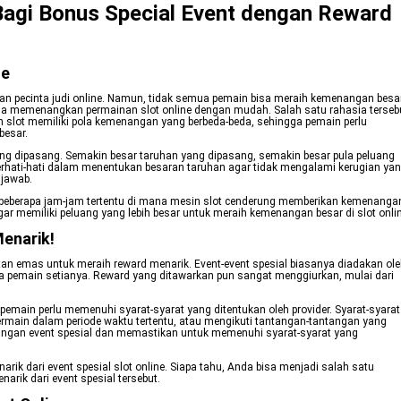
Bagi Bonus Special Event dengan Reward
ne
gan pecinta judi online. Namun, tidak semua pemain bisa meraih kemenangan besa
bisa memenangkan permainan slot online dengan mudah. Salah satu rahasia terseb
in slot memiliki pola kemenangan yang berbeda-beda, sehingga pemain perlu
besar.
ang dipasang. Semakin besar taruhan yang dipasang, semakin besar pula peluang
hati-hati dalam menentukan besaran taruhan agar tidak mengalami kerugian ya
 jawab.
a beberapa jam-jam tertentu di mana mesin slot cenderung memberikan kemenanga
ar memiliki peluang yang lebih besar untuk meraih kemenangan besar di slot onlin
Menarik!
atan emas untuk meraih reward menarik. Event-event spesial biasanya diadakan ol
para pemain setianya. Reward yang ditawarkan pun sangat menggiurkan, mulai dari
, pemain perlu memenuhi syarat-syarat yang ditentukan oleh provider. Syarat-syarat
bermain dalam periode waktu tertentu, atau mengikuti tantangan-tantangan yang
embangan event spesial dan memastikan untuk memenuhi syarat-syarat yang
ik dari event spesial slot online. Siapa tahu, Anda bisa menjadi salah satu
ik dari event spesial tersebut.