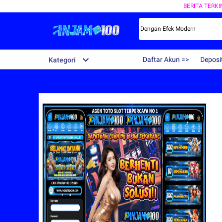
BERITA TERKI
Online Modern Tawarkan Bonus Thunder Engine Dengan Efek Modern
Daftar Akun =>
Deposi
Kategori