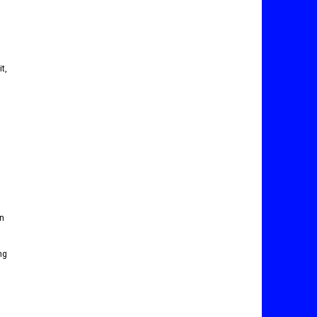
t,
an
ng