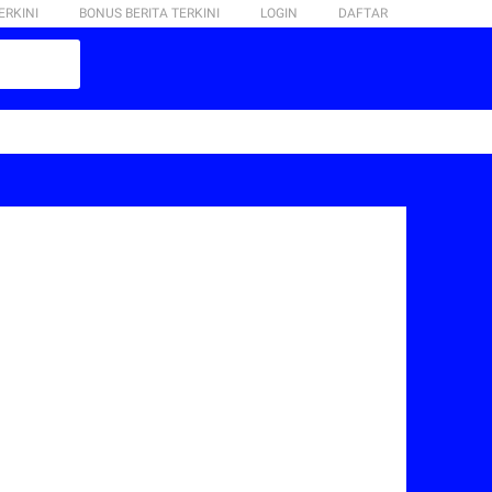
ERKINI
BONUS BERITA TERKINI
LOGIN
DAFTAR