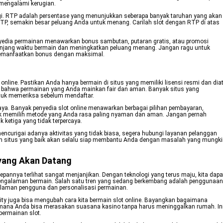
 mengalami kerugian.
nggi. RTP adalah persentase yang menunjukkan seberapa banyak taruhan yang akan
TP, semakin besar peluang Anda untuk menang. Carilah slot dengan RTP di atas
nyedia permainan menawarkan bonus sambutan, putaran gratis, atau promosi
njang waktu bermain dan meningkatkan peluang menang. Jangan ragu untuk
memanfaatkan bonus dengan maksimal.
nline. Pastikan Anda hanya bermain di situs yang memiliki lisensi resmi dan dia
an bahwa permainan yang Anda mainkan fair dan aman. Banyak situs yang
ntuk memeriksa sebelum mendaftar.
ya. Banyak penyedia slot online menawarkan berbagai pilihan pembayaran,
untuk memilih metode yang Anda rasa paling nyaman dan aman. Jangan pernah
ketiga yang tidak terpercaya.
ncurigai adanya aktivitas yang tidak biasa, segera hubungi layanan pelanggan
dan situs yang baik akan selalu siap membantu Anda dengan masalah yang mungk
 yang Akan Datang
epannya terlihat sangat menjanjikan. Dengan teknologi yang terus maju, kita dapa
engalaman bermain. Salah satu tren yang sedang berkembang adalah penggunaan
alaman pengguna dan personalisasi permainan.
eality juga bisa mengubah cara kita bermain slot online. Bayangkan bagaimana
di mana Anda bisa merasakan suasana kasino tanpa harus meninggalkan rumah. In
ermainan slot.