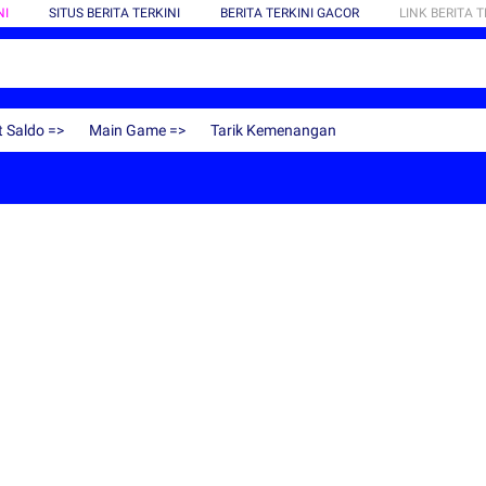
NI
SITUS BERITA TERKINI
BERITA TERKINI GACOR
LINK BERITA T
t Saldo =>
Main Game =>
Tarik Kemenangan