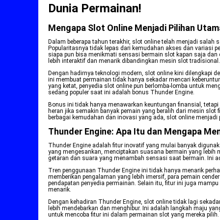
Dunia Permainan!
Mengapa Slot Online Menjadi Pilihan Utama 
Dalam beberapa tahun terakhir, slot online telah menjadi salah s
Popularitasnya tidak lepas dari kemudahan akses dan variasi
siapa pun bisa menikmati sensasi bermain slot kapan saja dan 
lebih interaktif dan menarik dibandingkan mesin slot tradisional.
Dengan hadirnya teknologi modern, slot online kini dilengkapi 
ini membuat permainan tidak hanya sekadar mencari keberuntu
yang ketat, penyedia slot online pun berlomba-lomba untuk men
sedang populer saat ini adalah bonus Thunder Engine.
Bonus ini tidak hanya menawarkan keuntungan finansial, tetap
heran jika semakin banyak pemain yang beralih dari mesin slot
berbagai kemudahan dan inovasi yang ada, slot online menjadi 
Thunder Engine: Apa Itu dan Mengapa Men
Thunder Engine adalah fitur inovatif yang mulai banyak digunak
yang mengesankan, menciptakan suasana bermain yang lebih 
getaran dan suara yang menambah sensasi saat bermain. Ini a
Tren penggunaan Thunder Engine ini tidak hanya menarik perha
memberikan pengalaman yang lebih imersif, para pemain cenderu
pendapatan penyedia permainan. Selain itu, fitur ini juga mam
menarik.
Dengan kehadiran Thunder Engine, slot online tidak lagi seka
lebih mendebarkan dan menghibur. Ini adalah langkah maju yang
untuk mencoba fitur ini dalam permainan slot yang mereka pilih.