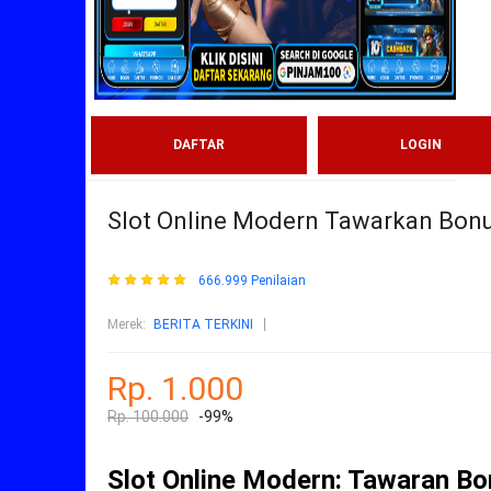
DAFTAR
LOGIN
Slot Online Modern Tawarkan Bon
666.999 Penilaian
Merek:
BERITA TERKINI
Rp. 1.000
Rp. 100.000
-99%
Slot Online Modern: Tawaran B