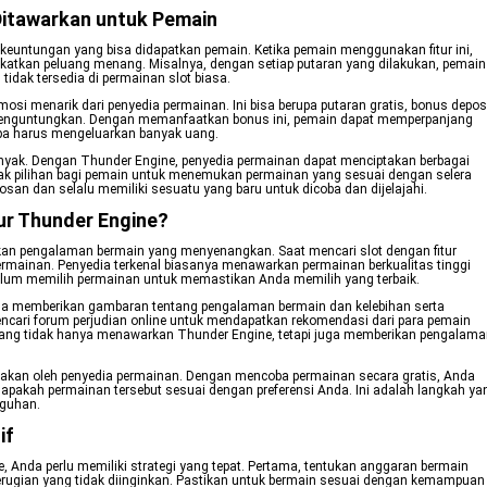
Ditawarkan untuk Pemain
keuntungan yang bisa didapatkan pemain. Ketika pemain menggunakan fitur ini,
tkan peluang menang. Misalnya, dengan setiap putaran yang dilakukan, pemain
idak tersedia di permainan slot biasa.
mosi menarik dari penyedia permainan. Ini bisa berupa putaran gratis, bonus deposi
nguntungkan. Dengan memanfaatkan bonus ini, pemain dapat memperpanjang
pa harus mengeluarkan banyak uang.
nyak. Dengan Thunder Engine, penyedia permainan dapat menciptakan berbagai
nyak pilihan bagi pemain untuk menemukan permainan yang sesuai dengan selera
san dan selalu memiliki sesuatu yang baru untuk dicoba dan dijelajahi.
ur Thunder Engine?
ikan pengalaman bermain yang menyenangkan. Saat mencari slot dengan fitur
ermainan. Penyedia terkenal biasanya menawarkan permainan berkualitas tinggi
 sebelum memilih permainan untuk memastikan Anda memilih yang terbaik.
i bisa memberikan gambaran tentang pengalaman bermain dan kelebihan serta
ncari forum perjudian online untuk mendapatkan rekomendasi dari para pemain
yang tidak hanya menawarkan Thunder Engine, tetapi juga memberikan pengalam
iakan oleh penyedia permainan. Dengan mencoba permainan secara gratis, Anda
apakah permainan tersebut sesuai dengan preferensi Anda. Ini adalah langkah ya
guhan.
if
, Anda perlu memiliki strategi yang tepat. Pertama, tentukan anggaran bermain
rugian yang tidak diinginkan. Pastikan untuk bermain sesuai dengan kemampuan