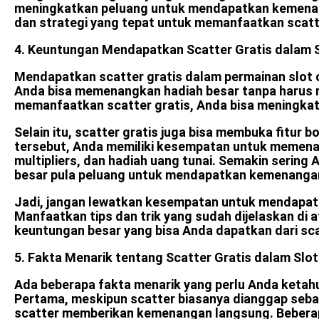
meningkatkan peluang untuk mendapatkan kemenang
dan strategi yang tepat untuk memanfaatkan scatt
4. Keuntungan Mendapatkan Scatter Gratis dalam S
Mendapatkan scatter gratis dalam permainan slot 
Anda bisa memenangkan hadiah besar tanpa harus
memanfaatkan scatter gratis, Anda bisa meningka
Selain itu, scatter gratis juga bisa membuka fitur 
tersebut, Anda memiliki kesempatan untuk memenan
multipliers, dan hadiah uang tunai. Semakin sering
besar pula peluang untuk mendapatkan kemenangan
Jadi, jangan lewatkan kesempatan untuk mendapatka
Manfaatkan tips dan trik yang sudah dijelaskan di a
keuntungan besar yang bisa Anda dapatkan dari sca
5. Fakta Menarik tentang Scatter Gratis dalam Slot
Ada beberapa fakta menarik yang perlu Anda ketahui
Pertama, meskipun scatter biasanya dianggap seba
scatter memberikan kemenangan langsung. Beberap