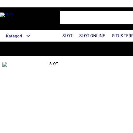
SLOT
SLOT ONLINE
SITUS TER
Kategori