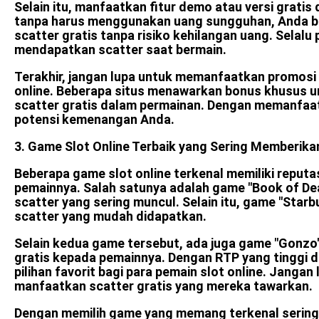
Selain itu, manfaatkan fitur demo atau versi gratis 
tanpa harus menggunakan uang sungguhan, Anda bi
scatter gratis tanpa risiko kehilangan uang. Selal
mendapatkan scatter saat bermain.
Terakhir, jangan lupa untuk memanfaatkan promosi 
online. Beberapa situs menawarkan bonus khusus 
scatter gratis dalam permainan. Dengan memanfaa
potensi kemenangan Anda.
3. Game Slot Online Terbaik yang Sering Memberika
Beberapa game slot online terkenal memiliki reput
pemainnya. Salah satunya adalah game "Book of Dea
scatter yang sering muncul. Selain itu, game "Star
scatter yang mudah didapatkan.
Selain kedua game tersebut, ada juga game "Gonzo
gratis kepada pemainnya. Dengan RTP yang tinggi da
pilihan favorit bagi para pemain slot online. Jan
manfaatkan scatter gratis yang mereka tawarkan.
Dengan memilih game yang memang terkenal sering 