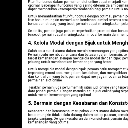
Fitur-fitur bonus dalam permainan slot online dapat menjadi
optimal. Beberapa fitur bonus yang sering ditemui dalam permainan
dapat memberikan kesempatan tambahan bagi pemain untuk me
Untuk memanfaatkan fitur-fitur bonus dengan optimal, pemain 
fitur bonus mungkin memerlukan kombinasi simbol tertentu atau
bonus dan strategi yang tepat, pemain dapat meningkatkan pe
Selain itu, pemain juga perlu memperhatikan promosi dan bonu
tersebut, pemain dapat meningkatkan modal bermain dan memp
4. Kelola Modal dengan Bijak untuk Mengh
Salah satu kunci utama dalam meraih kemenangan yang optimal
Pemain perlu membuat rencana dan batasan dalam bermain, te
target kemenangan. Dengan mengelola modal dengan bijak, pem
peluang untuk mendapatkan kemenangan yang besar.
Untuk mengelola modal dengan bijak, pemain perlu memperhatik
terpancing emosi saat mengalami kekalahan, dan menyisihkan 
dan kontrol diri yang baik, pemain dapat menjaga modalnya te
permainan slot online.
Terakhir, pemain juga perlu memilih situs judi online yang te
data pribadi pemain. Dengan memilih situs judi online yang te
untuk meraih kemenangan yang optimal.
5. Bermain dengan Kesabaran dan Konsist
Kesabaran dan konsistensi merupakan kunci utama dalam mera
besar mungkin tidak selalu datang dalam setiap putaran, pemai
jangka panjang. Dengan kesabaran dan konsistensi, pemain d
kemenangan yang optimal.