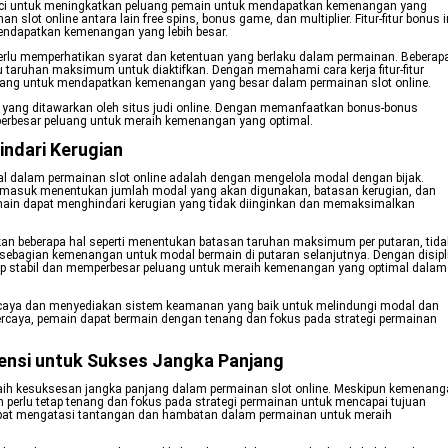
 kunci untuk meningkatkan peluang pemain untuk mendapatkan kemenangan yang
 slot online antara lain free spins, bonus game, dan multiplier. Fitur-fitur bonus i
ndapatkan kemenangan yang lebih besar.
perlu memperhatikan syarat dan ketentuan yang berlaku dalam permainan. Beberap
 taruhan maksimum untuk diaktifkan. Dengan memahami cara kerja fitur-fitur
luang untuk mendapatkan kemenangan yang besar dalam permainan slot online.
s yang ditawarkan oleh situs judi online. Dengan memanfaatkan bonus-bonus
erbesar peluang untuk meraih kemenangan yang optimal.
indari Kerugian
 dalam permainan slot online adalah dengan mengelola modal dengan bijak.
rmasuk menentukan jumlah modal yang akan digunakan, batasan kerugian, dan
ain dapat menghindari kerugian yang tidak diinginkan dan memaksimalkan
an beberapa hal seperti menentukan batasan taruhan maksimum per putaran, tida
sebagian kemenangan untuk modal bermain di putaran selanjutnya. Dengan disipl
tap stabil dan memperbesar peluang untuk meraih kemenangan yang optimal dalam
rpercaya dan menyediakan sistem keamanan yang baik untuk melindungi modal dan
rpercaya, pemain dapat bermain dengan tenang dan fokus pada strategi permainan
ensi untuk Sukses Jangka Panjang
ih kesuksesan jangka panjang dalam permainan slot online. Meskipun kemenang
n perlu tetap tenang dan fokus pada strategi permainan untuk mencapai tujuan
apat mengatasi tantangan dan hambatan dalam permainan untuk meraih