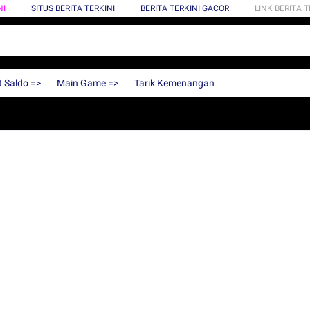
NI
SITUS BERITA TERKINI
BERITA TERKINI GACOR
LINK BERITA T
t Saldo =>
Main Game =>
Tarik Kemenangan