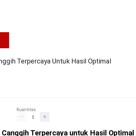
nggih Terpercaya Untuk Hasil Optimal
Kuantitas
P Canggih Terpercaya untuk Hasil Optimal