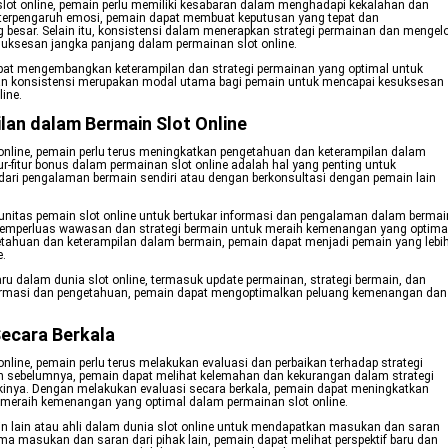
ot online, pemain perlu memiliki kesabaran dalam menghadapi kekalahan dan
 terpengaruh emosi, pemain dapat membuat keputusan yang tepat dan
sar. Selain itu, konsistensi dalam menerapkan strategi permainan dan mengel
uksesan jangka panjang dalam permainan slot online.
pat mengembangkan keterampilan dan strategi permainan yang optimal untuk
an konsistensi merupakan modal utama bagi pemain untuk mencapai kesuksesan
ine.
lan dalam Bermain Slot Online
nline, pemain perlu terus meningkatkan pengetahuan dan keterampilan dalam
r-fitur bonus dalam permainan slot online adalah hal yang penting untuk
ari pengalaman bermain sendiri atau dengan berkonsultasi dengan pemain lain
munitas pemain slot online untuk bertukar informasi dan pengalaman dalam bermai
memperluas wawasan dan strategi bermain untuk meraih kemenangan yang optima
etahuan dan keterampilan dalam bermain, pemain dapat menjadi pemain yang lebi
e.
aru dalam dunia slot online, termasuk update permainan, strategi bermain, dan
 informasi dan pengetahuan, pemain dapat mengoptimalkan peluang kemenangan dan
Secara Berkala
ine, pemain perlu terus melakukan evaluasi dan perbaikan terhadap strategi
n sebelumnya, pemain dapat melihat kelemahan dan kekurangan dalam strategi
kinya. Dengan melakukan evaluasi secara berkala, pemain dapat meningkatkan
k meraih kemenangan yang optimal dalam permainan slot online.
ain lain atau ahli dalam dunia slot online untuk mendapatkan masukan dan saran
a masukan dan saran dari pihak lain, pemain dapat melihat perspektif baru dan