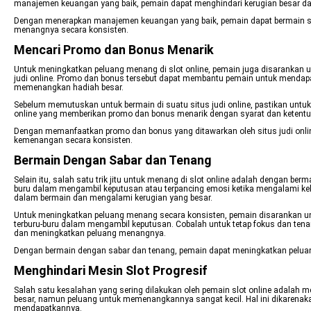
manajemen keuangan yang baik, pemain dapat menghindari kerugian besar 
Dengan menerapkan manajemen keuangan yang baik, pemain dapat bermain sl
menangnya secara konsisten.
Mencari Promo dan Bonus Menarik
Untuk meningkatkan peluang menang di slot online, pemain juga disarankan 
judi online. Promo dan bonus tersebut dapat membantu pemain untuk menda
memenangkan hadiah besar.
Sebelum memutuskan untuk bermain di suatu situs judi online, pastikan untuk
online yang memberikan promo dan bonus menarik dengan syarat dan ketent
Dengan memanfaatkan promo dan bonus yang ditawarkan oleh situs judi onl
kemenangan secara konsisten.
Bermain Dengan Sabar dan Tenang
Selain itu, salah satu trik jitu untuk menang di slot online adalah dengan be
buru dalam mengambil keputusan atau terpancing emosi ketika mengalami k
dalam bermain dan mengalami kerugian yang besar.
Untuk meningkatkan peluang menang secara konsisten, pemain disarankan unt
terburu-buru dalam mengambil keputusan. Cobalah untuk tetap fokus dan te
dan meningkatkan peluang menangnya.
Dengan bermain dengan sabar dan tenang, pemain dapat meningkatkan pelu
Menghindari Mesin Slot Progresif
Salah satu kesalahan yang sering dilakukan oleh pemain slot online adalah mem
besar, namun peluang untuk memenangkannya sangat kecil. Hal ini dikarenaka
mendapatkannya.