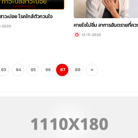
สาวะบ่อย โรคใกล้ตัวกวนใจ
หายใจไม่อิ่ม อาการอันตรายที่คว
1-2020
12-11-2020
83
84
85
86
87
88
»
(current)