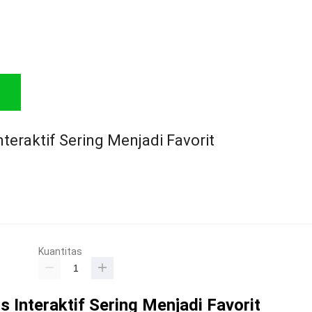
teraktif Sering Menjadi Favorit
Kuantitas
 Interaktif Sering Menjadi Favorit