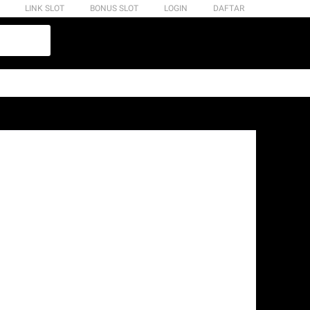
LINK SLOT
BONUS SLOT
LOGIN
DAFTAR