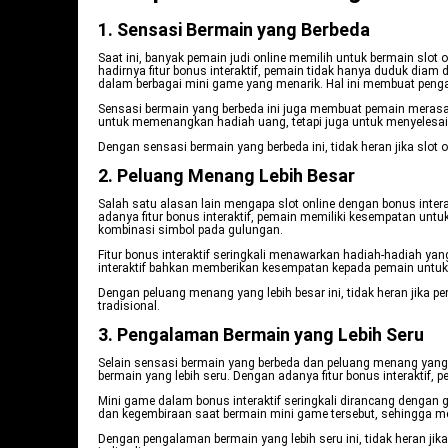
1. Sensasi Bermain yang Berbeda
Saat ini, banyak pemain judi online memilih untuk bermain slot
hadirnya fitur bonus interaktif, pemain tidak hanya duduk diam d
dalam berbagai mini game yang menarik. Hal ini membuat pengal
Sensasi bermain yang berbeda ini juga membuat pemain merasa l
untuk memenangkan hadiah uang, tetapi juga untuk menyelesaik
Dengan sensasi bermain yang berbeda ini, tidak heran jika slot o
2. Peluang Menang Lebih Besar
Salah satu alasan lain mengapa slot online dengan bonus intera
adanya fitur bonus interaktif, pemain memiliki kesempatan un
kombinasi simbol pada gulungan.
Fitur bonus interaktif seringkali menawarkan hadiah-hadiah yang
interaktif bahkan memberikan kesempatan kepada pemain untuk
Dengan peluang menang yang lebih besar ini, tidak heran jika pe
tradisional.
3. Pengalaman Bermain yang Lebih Seru
Selain sensasi bermain yang berbeda dan peluang menang yang 
bermain yang lebih seru. Dengan adanya fitur bonus interaktif
Mini game dalam bonus interaktif seringkali dirancang dengan
dan kegembiraan saat bermain mini game tersebut, sehingga m
Dengan pengalaman bermain yang lebih seru ini, tidak heran jika 