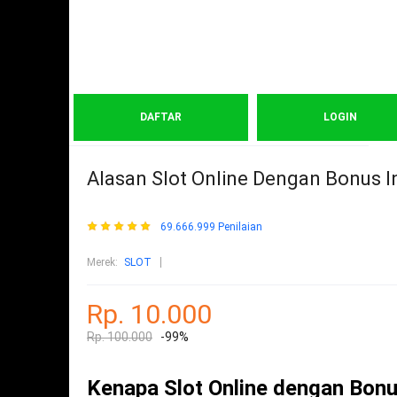
DAFTAR
LOGIN
Alasan Slot Online Dengan Bonus In
69.666.999 Penilaian
Merek:
SLOT
Rp. 10.000
Rp. 100.000
-99%
Kenapa Slot Online dengan Bonus