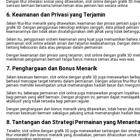
Dengan fitur interaksi sosial yang ditawarkan, slot online dengan grafik 3D 
sensasi bermain bersama teman-teman atau pemain lain secara online.
6. Keamanan dan Privasi yang Terjamin
Selain fitur-fitur menarik yang ditawarkan, keamanan dan privasi pemain jug
grafik 3D. Dengan penggunaan teknologi enkripsi canggih, data pribadi pemain 
keamanannya dan tidak akan disalahgunakan oleh pihak yang tidak bertangg
Selain itu, penggunaan sistem keamanan yang kuat juga memastikan bahwa s
permainan slot online adalah aman dan terjamin keabsahannya. Dengan demik
tentang kebocoran data atau penipuan dalam permainan.
Dengan keamanan dan privasi yang terjamin, slot online dengan grafik 3D men
menikmati pengalaman bermain tanpa harus merasa cemas atau was-was.
7. Penghargaan dan Bonus Menarik
Selain keseruan bermain, slot online dengan grafik 3D juga menawarkan ber
berhasil mencapai target tertentu dalam permainan. Dengan adanya fitur-fitur bo
pemain memiliki kesempatan untuk memenangkan hadiah besar dan mengum
Selain itu, beberapa permainan slot online juga menawarkan program loyalit
bagi pemain yang aktif bermain. Dengan program ini, pemain dapat mendapat
eksklusif yang tidak tersedia bagi pemain reguler.
Dengan penghargaan dan bonus menarik yang ditawarkan, tidak heran jika slo
mencari keseruan bermain sekaligus peluang untuk memenangkan hadiah bes
8. Tantangan dan Strategi Permainan yang Menant
Terakhir, slot online dengan grafik 3D juga menawarkan tantangan dan stra
fitur interaktif dan bonus menarik yang disediakan, pemain diharuskan untuk
memenangkan permainan.