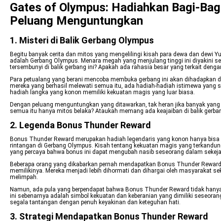
Gates of Olympus: Hadiahkan Bagi-Ba
Peluang Menguntungkan
1. Misteri di Balik Gerbang Olympus
Begitu banyak cerita dan mitos yang mengelilingi kisah para dewa dan dewi Yu
adalah Gerbang Olympus. Menara megah yang menjulang tinggi ini diyakini s
tersembunyi di balik gerbang ini? Apakah ada rahasia besar yang terkait deng
Para petualang yang berani mencoba membuka gerbang ini akan dihadapkan d
mereka yang berhasil melewati semua itu, ada hadiah-hadiah istimewa yang 
hadiah langka yang konon memiliki kekuatan magis yang luar biasa.
Dengan peluang menguntungkan yang ditawarkan, tak heran jika banyak yan
semua itu hanya mitos belaka? Ataukah memang ada keajaiban di balik gerban
2. Legenda Bonus Thunder Reward
Bonus Thunder Reward merupakan hadiah legendaris yang konon hanya bisa d
rintangan di Gerbang Olympus. Kisah tentang kekuatan magis yang terkandung 
yang percaya bahwa bonus ini dapat mengubah nasib seseorang dalam sekeja
Beberapa orang yang dikabarkan pernah mendapatkan Bonus Thunder Reward
memilikinya. Mereka menjadi lebih dihormati dan dihargai oleh masyarakat se
melimpah.
Namun, ada pula yang berpendapat bahwa Bonus Thunder Reward tidak hanya 
ini sebenarnya adalah simbol kekuatan dan keberanian yang dimiliki sese
segala tantangan dengan penuh keyakinan dan keteguhan hati.
3. Strategi Mendapatkan Bonus Thunder Reward