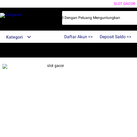
SLOT GACOR
ahkan Bagi Bagi Bonus Thunder Reward Dengan Peluang Menguntungkan
Daftar Akun =>
Deposit Saldo =>
Kategori