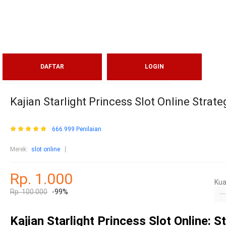
DAFTAR
LOGIN
Kajian Starlight Princess Slot Online Strate
666.999 Penilaian
Merek:
slot online
Rp. 1.000
Kua
Rp. 100.000
-99%
Kajian Starlight Princess Slot Online: S