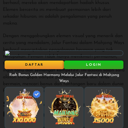
berhasil, mereka akan mendapatkan hadiah khusus.
Elemen bercerita ini membuat permainan lebih dari
sekadar hiburan; ini adalah pengalaman yang penuh
makna.
Dengan menggabungkan elemen visual yang menarik dan
cerita yang mendalam, Jalur Fantasi dalam Mahjong Ways
berhasil menciptakan pengalaman bermain yang tak
terlupakan. Pemain tidak hanya menikmati permainan,
tetapi juga merasakan petualangan yang memicu rasa
DAFTAR
LOGIN
ingin tahu dan semangat kompetitif. Ini adalah salah satu
Raih Bonus Golden Harmony Melalui Jalur Fantasi di Mahjong
alasan mengapa banyak pemain kembali dan terus
Ways
bermain, mencari bonus dan tantangan baru dalam dunia
fantasi yang ditawarkan.
Strategi Mendapatkan Bonus Golden
Harmony dengan Efektif