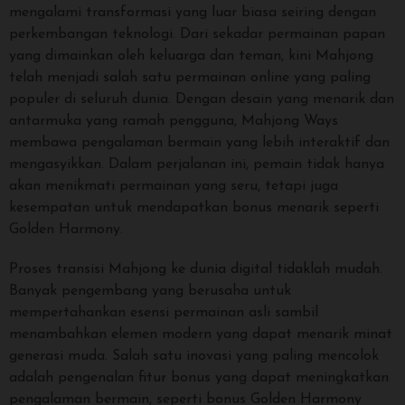
mengalami transformasi yang luar biasa seiring dengan
perkembangan teknologi. Dari sekadar permainan papan
yang dimainkan oleh keluarga dan teman, kini Mahjong
telah menjadi salah satu permainan online yang paling
populer di seluruh dunia. Dengan desain yang menarik dan
antarmuka yang ramah pengguna, Mahjong Ways
membawa pengalaman bermain yang lebih interaktif dan
mengasyikkan. Dalam perjalanan ini, pemain tidak hanya
akan menikmati permainan yang seru, tetapi juga
kesempatan untuk mendapatkan bonus menarik seperti
Golden Harmony.
Proses transisi Mahjong ke dunia digital tidaklah mudah.
Banyak pengembang yang berusaha untuk
mempertahankan esensi permainan asli sambil
menambahkan elemen modern yang dapat menarik minat
generasi muda. Salah satu inovasi yang paling mencolok
adalah pengenalan fitur bonus yang dapat meningkatkan
pengalaman bermain, seperti bonus Golden Harmony