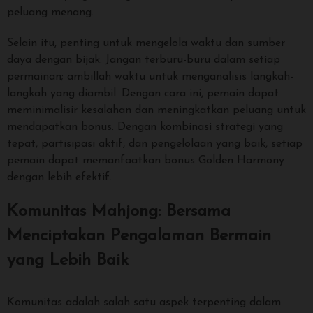
peluang menang.
Selain itu, penting untuk mengelola waktu dan sumber
daya dengan bijak. Jangan terburu-buru dalam setiap
permainan; ambillah waktu untuk menganalisis langkah-
langkah yang diambil. Dengan cara ini, pemain dapat
meminimalisir kesalahan dan meningkatkan peluang untuk
mendapatkan bonus. Dengan kombinasi strategi yang
tepat, partisipasi aktif, dan pengelolaan yang baik, setiap
pemain dapat memanfaatkan bonus Golden Harmony
dengan lebih efektif.
Komunitas Mahjong: Bersama
Menciptakan Pengalaman Bermain
yang Lebih Baik
Komunitas adalah salah satu aspek terpenting dalam