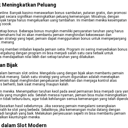
k Meningkatkan Peluang
 online. Banyak kasino menawarkan bonus sambutan, putaran gratis, dan promosi
apat secara signifikan meningkatkan peluang kemenangan. Misalnya, dengan
nyak tanpa harus mengeluarkan uang tambahan. Ini memberi mereka kesempatan
 cocok.
etiap bonus. Beberapa bonus mungkin memiliki persyaratan taruhan yang harus
Memahami hal ini akan membantu pemain menghindari kekecewaan dan
an strategi yang tepat, pemain dapat menggunakan bonus untuk memperpanjang
k menang.
yang memberi imbalan kepada pemain setia. Program ini sering menyediakan bonus
ergabung dengan program ini bisa menjadi salah satu cara terbaik untuk
mendapatkan nilai lebih dari setiap taruhan yang dilakukan.
an Bijak
 dalam bermain slot online. Mengelola uang dengan bijak akan membantu pemain
untuk menang. Salah satu strategi yang umum digunakan adalah menetapkan
main dapat menghindari pengeluaran berlebihan dan menjaga kontrol atas
s berhenti, baik saat menang maupun kalah.
an mereka. Menempatkan taruhan kecil pada awal permainan bisa menjadi cara ya
ola yang mungkin ada. Setelah merasa nyaman, pemain bisa mulai meningkatkan
n tidak terburu-buru, agar tidak kehilangan semua kemenangan yang telah diperol
erdasarkan hasil sebelumnya. Jika seorang pemain mengalami serangkaian
alih ke slot yang berbeda. Sebaliknya, jika kemenangan mulai datang dengan
jadi langkah yang baik. Melakukan penyesuaian seperti ini bisa membantu pemain
alkan keuntungan mereka.
n dalam Slot Modern