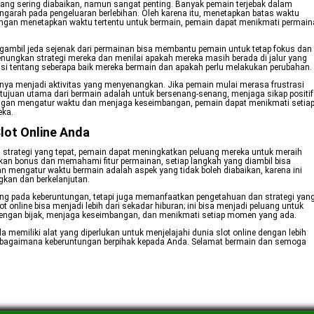
ang sering diabaikan, namun sangat penting. Banyak pemain terjebak dalam
ngarah pada pengeluaran berlebihan. Oleh karena itu, menetapkan batas waktu
ngan menetapkan waktu tertentu untuk bermain, pemain dapat menikmati permai
Mengambil jeda sejenak dari permainan bisa membantu pemain untuk tetap fokus dan
enungkan strategi mereka dan menilai apakah mereka masih berada di jalur yang
si tentang seberapa baik mereka bermain dan apakah perlu melakukan perubahan.
usnya menjadi aktivitas yang menyenangkan. Jika pemain mulai merasa frustrasi
 tujuan utama dari bermain adalah untuk bersenang-senang, menjaga sikap positif
gan mengatur waktu dan menjaga keseimbangan, pemain dapat menikmati setia
eka.
lot Online Anda
trategi yang tepat, pemain dapat meningkatkan peluang mereka untuk meraih
an bonus dan memahami fitur permainan, setiap langkah yang diambil bisa
n mengatur waktu bermain adalah aspek yang tidak boleh diabaikan, karena ini
an dan berkelanjutan.
ung pada keberuntungan, tetapi juga memanfaatkan pengetahuan dan strategi yan
t online bisa menjadi lebih dari sekadar hiburan; ini bisa menjadi peluang untuk
 dengan bijak, menjaga keseimbangan, dan menikmati setiap momen yang ada.
a memiliki alat yang diperlukan untuk menjelajahi dunia slot online dengan lebih
hat bagaimana keberuntungan berpihak kepada Anda. Selamat bermain dan semoga