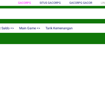
GACORPG
SITUS GACORPG
GACORPG GACOR
LI
t Saldo =>
Main Game =>
Tarik Kemenangan