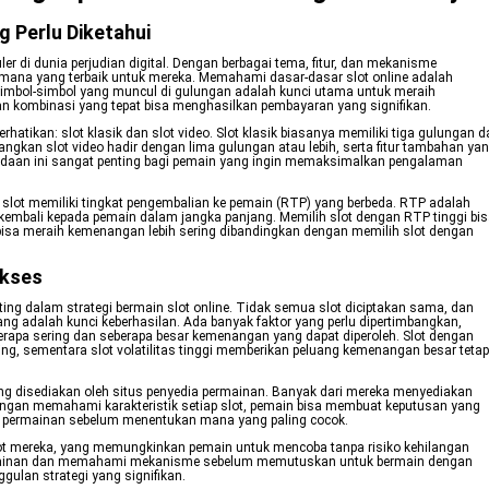
g Perlu Diketahui
ler di dunia perjudian digital. Dengan berbagai tema, fitur, dan mekanisme
 mana yang terbaik untuk mereka. Memahami dasar-dasar slot online adalah
simbol-simbol yang muncul di gulungan adalah kunci utama untuk meraih
dan kombinasi yang tepat bisa menghasilkan pembayaran yang signifikan.
rhatikan: slot klasik dan slot video. Slot klasik biasanya memiliki tiga gulungan 
kan slot video hadir dengan lima gulungan atau lebih, serta fitur tambahan ya
bedaan ini sangat penting bagi pemain yang ingin memaksimalkan pengalaman
n slot memiliki tingkat pengembalian ke pemain (RTP) yang berbeda. RTP adalah
 kembali kepada pemain dalam jangka panjang. Memilih slot dengan RTP tinggi bi
bisa meraih kemenangan lebih sering dibandingkan dengan memilih slot dengan
ukses
ing dalam strategi bermain slot online. Tidak semua slot diciptakan sama, dan
 adalah kunci keberhasilan. Ada banyak faktor yang perlu dipertimbangkan,
eberapa sering dan seberapa besar kemenangan yang dapat diperoleh. Slot dengan
ng, sementara slot volatilitas tinggi memberikan peluang kemenangan besar tetap
ng disediakan oleh situs penyedia permainan. Banyak dari mereka menyediakan
 Dengan memahami karakteristik setiap slot, pemain bisa membuat keputusan yang
agai permainan sebelum menentukan mana yang paling cocok.
slot mereka, yang memungkinkan pemain untuk mencoba tanpa risiko kehilangan
rmainan dan memahami mekanisme sebelum memutuskan untuk bermain dengan
ulan strategi yang signifikan.