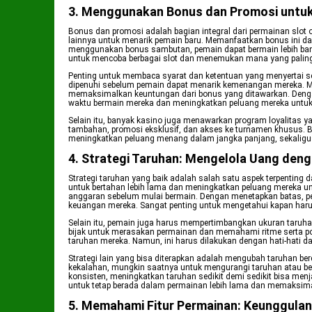
3. Menggunakan Bonus dan Promosi untu
Bonus dan promosi adalah bagian integral dari permainan slot
lainnya untuk menarik pemain baru. Memanfaatkan bonus ini d
menggunakan bonus sambutan, pemain dapat bermain lebih ba
untuk mencoba berbagai slot dan menemukan mana yang paling
Penting untuk membaca syarat dan ketentuan yang menyertai s
dipenuhi sebelum pemain dapat menarik kemenangan mereka. 
memaksimalkan keuntungan dari bonus yang ditawarkan. Deng
waktu bermain mereka dan meningkatkan peluang mereka untu
Selain itu, banyak kasino juga menawarkan program loyalitas 
tambahan, promosi eksklusif, dan akses ke turnamen khusus. B
meningkatkan peluang menang dalam jangka panjang, sekaligus 
4. Strategi Taruhan: Mengelola Uang deng
Strategi taruhan yang baik adalah salah satu aspek terpenting
untuk bertahan lebih lama dan meningkatkan peluang mereka 
anggaran sebelum mulai bermain. Dengan menetapkan batas, pe
keuangan mereka. Sangat penting untuk mengetahui kapan haru
Selain itu, pemain juga harus mempertimbangkan ukuran taruh
bijak untuk merasakan permainan dan memahami ritme serta p
taruhan mereka. Namun, ini harus dilakukan dengan hati-hati da
Strategi lain yang bisa diterapkan adalah mengubah taruhan b
kekalahan, mungkin saatnya untuk mengurangi taruhan atau ber
konsisten, meningkatkan taruhan sedikit demi sedikit bisa men
untuk tetap berada dalam permainan lebih lama dan memaksim
5. Memahami Fitur Permainan: Keunggula