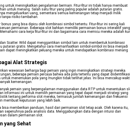
cang untuk meningkatkan pengalaman bermain. Fitur-fitur ini tidak hanya membuat
an untuk menang. Salah satu fitur yang paling populer adalah putaran gratis.
npa mengeluarkan uang, sementara semua kemenangan tetap menjadi milik
 tanpa risiko tambahan.
onus yang bisa dipicu oleh kombinasi simbol tertentu. Fitur-fitur ini sering kali
ruan permainan. Beberapa slot bahkan memiliki permainan bonus interaktif yang
Memahami cara kerja fitur-fitur ini dan bagaimana cara memicu mereka adalah ku
 dan Scatter. Wild dapat menggantikan simbol lain untuk membentuk kombinasi
au putaran gratis. Mengetahui cara memanfaatkan simbol-simbol ini bisa menjadi
pemain dapat meningkatkan peluang mereka untuk mendapatkan kombinasi menang
bagai Alat Strategis
erikan wawasan berharga bagi pemain yang ingin meningkatkan strategi mereka.
ngan, beberapa pemain percaya bahwa ada pola tertentu yang dapat diidentifikasi
ntuk menemukan pola yang mungkin tidak terlihat jelas. Ini bisa mencakup wak
h banyak kemenangan.
t. Banyak pemain yang berpengalaman menggunakan data RTP untuk menentukan sl
 informasi ini untuk memilih permainan yang tepat dapat menjadi strategi yang
tatistik tentang performa slot mereka, termasuk jumlah kemenangan dan frekuensi
n membuat keputusan yang lebih baik.
 bisa memberikan panduan, hasil dari permainan slot tetap acak. Oleh karena itu,
kan sepenuhnya pada analisis data. Menggabungkan data dengan intuisi dan
esan dalam permainan slot.
n yang Sehat