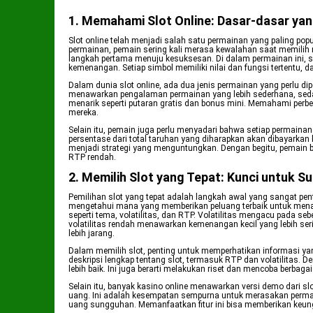
1. Memahami Slot Online: Dasar-dasar yan
Slot online telah menjadi salah satu permainan yang paling popu
permainan, pemain sering kali merasa kewalahan saat memilih
langkah pertama menuju kesuksesan. Di dalam permainan ini, 
kemenangan. Setiap simbol memiliki nilai dan fungsi tertentu, 
Dalam dunia slot online, ada dua jenis permainan yang perlu dipe
menawarkan pengalaman permainan yang lebih sederhana, sedang
menarik seperti putaran gratis dan bonus mini. Memahami per
mereka.
Selain itu, pemain juga perlu menyadari bahwa setiap permaina
persentase dari total taruhan yang diharapkan akan dibayarkan
menjadi strategi yang menguntungkan. Dengan begitu, pemain 
RTP rendah.
2. Memilih Slot yang Tepat: Kunci untuk S
Pemilihan slot yang tepat adalah langkah awal yang sangat pent
mengetahui mana yang memberikan peluang terbaik untuk menang
seperti tema, volatilitas, dan RTP. Volatilitas mengacu pada s
volatilitas rendah menawarkan kemenangan kecil yang lebih seri
lebih jarang.
Dalam memilih slot, penting untuk memperhatikan informasi ya
deskripsi lengkap tentang slot, termasuk RTP dan volatilitas.
lebih baik. Ini juga berarti melakukan riset dan mencoba berb
Selain itu, banyak kasino online menawarkan versi demo dari 
uang. Ini adalah kesempatan sempurna untuk merasakan pe
uang sungguhan. Memanfaatkan fitur ini bisa memberikan keungg