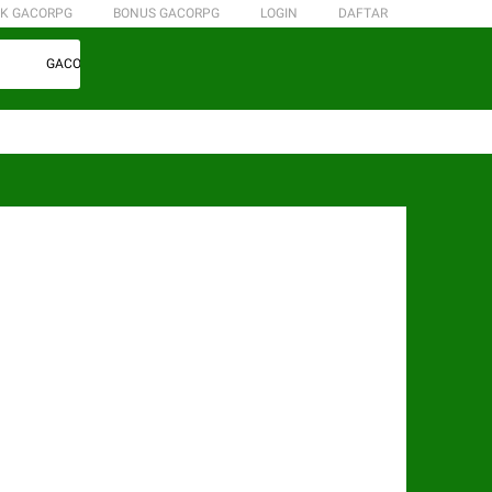
NK GACORPG
BONUS GACORPG
LOGIN
DAFTAR
GACORPG - Metode Slot Online Modern Dengan Strategi Lebih Optimal