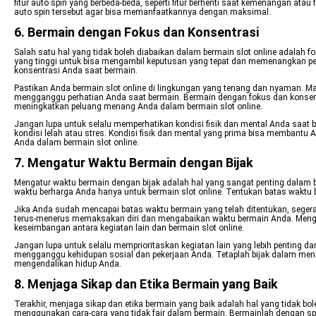
fitur auto spin yang berbeda-beda, seperti fitur berhenti saat kemenangan atau 
auto spin tersebut agar bisa memanfaatkannya dengan maksimal.
6. Bermain dengan Fokus dan Konsentrasi
Salah satu hal yang tidak boleh diabaikan dalam bermain slot online adalah 
yang tinggi untuk bisa mengambil keputusan yang tepat dan memenangkan p
konsentrasi Anda saat bermain.
Pastikan Anda bermain slot online di lingkungan yang tenang dan nyaman. M
mengganggu perhatian Anda saat bermain. Bermain dengan fokus dan konse
meningkatkan peluang menang Anda dalam bermain slot online.
Jangan lupa untuk selalu memperhatikan kondisi fisik dan mental Anda saat b
kondisi lelah atau stres. Kondisi fisik dan mental yang prima bisa membant
Anda dalam bermain slot online.
7. Mengatur Waktu Bermain dengan Bijak
Mengatur waktu bermain dengan bijak adalah hal yang sangat penting dalam 
waktu berharga Anda hanya untuk bermain slot online. Tentukan batas waktu 
Jika Anda sudah mencapai batas waktu bermain yang telah ditentukan, seger
terus-menerus memaksakan diri dan mengabaikan waktu bermain Anda. Meng
keseimbangan antara kegiatan lain dan bermain slot online.
Jangan lupa untuk selalu memprioritaskan kegiatan lain yang lebih penting da
mengganggu kehidupan sosial dan pekerjaan Anda. Tetaplah bijak dalam meng
mengendalikan hidup Anda.
8. Menjaga Sikap dan Etika Bermain yang Baik
Terakhir, menjaga sikap dan etika bermain yang baik adalah hal yang tidak bo
menggunakan cara-cara yang tidak fair dalam bermain. Bermainlah dengan sp