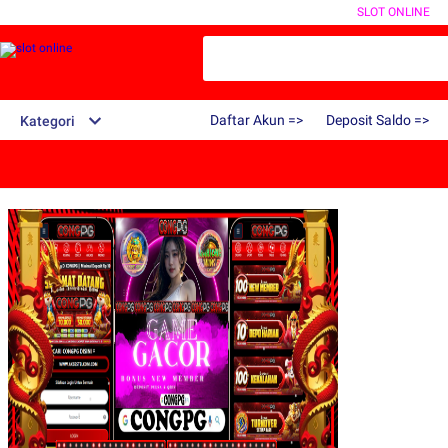
SLOT ONLINE
Daftar Akun =>
Deposit Saldo =>
Kategori