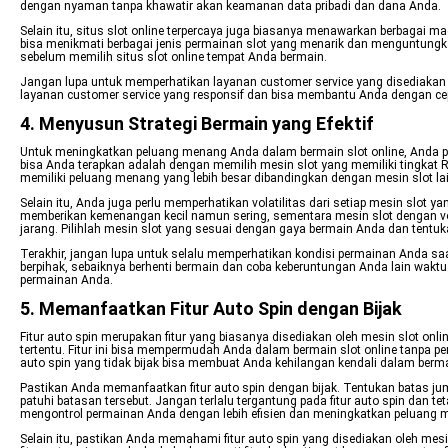
dengan nyaman tanpa khawatir akan keamanan data pribadi dan dana Anda.
Selain itu, situs slot online terpercaya juga biasanya menawarkan berbagai m
bisa menikmati berbagai jenis permainan slot yang menarik dan menguntungk
sebelum memilih situs slot online tempat Anda bermain.
Jangan lupa untuk memperhatikan layanan customer service yang disediakan ole
layanan customer service yang responsif dan bisa membantu Anda dengan c
4. Menyusun Strategi Bermain yang Efektif
Untuk meningkatkan peluang menang Anda dalam bermain slot online, Anda per
bisa Anda terapkan adalah dengan memilih mesin slot yang memiliki tingkat RT
memiliki peluang menang yang lebih besar dibandingkan dengan mesin slot la
Selain itu, Anda juga perlu memperhatikan volatilitas dari setiap mesin slot 
memberikan kemenangan kecil namun sering, sementara mesin slot dengan v
jarang. Pilihlah mesin slot yang sesuai dengan gaya bermain Anda dan tentuka
Terakhir, jangan lupa untuk selalu memperhatikan kondisi permainan Anda sa
berpihak, sebaiknya berhenti bermain dan coba keberuntungan Anda lain wak
permainan Anda.
5. Memanfaatkan Fitur Auto Spin dengan Bijak
Fitur auto spin merupakan fitur yang biasanya disediakan oleh mesin slot o
tertentu. Fitur ini bisa mempermudah Anda dalam bermain slot online tanpa p
auto spin yang tidak bijak bisa membuat Anda kehilangan kendali dalam berma
Pastikan Anda memanfaatkan fitur auto spin dengan bijak. Tentukan batas ju
patuhi batasan tersebut. Jangan terlalu tergantung pada fitur auto spin dan t
mengontrol permainan Anda dengan lebih efisien dan meningkatkan peluang
Selain itu, pastikan Anda memahami fitur auto spin yang disediakan oleh me