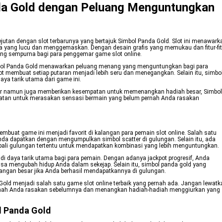
da Gold dengan Peluang Menguntungkan
ejutan dengan slot terbarunya yang bertajuk Simbol Panda Gold. Slot ini menawark
 yang lucu dan menggemaskan. Dengan desain grafis yang memukau dan fitur-fit
ang sempurna bagi para penggemar game slot online.
imbol Panda Gold menawarkan peluang menang yang menguntungkan bagi para
ckpot membuat setiap putaran menjadi lebih seru dan menegangkan. Selain itu, simbo
ya tarik utama dari game ini.
bur namun juga memberikan kesempatan untuk memenangkan hadiah besar, Simbol
patan untuk merasakan sensasi bermain yang belum pernah Anda rasakan
buat game ini menjadi favorit di kalangan para pemain slot online. Salah satu
a Anda dapatkan dengan mengumpulkan simbol scatter di gulungan. Selain itu, ada
ali gulungan tertentu untuk mendapatkan kombinasi yang lebih menguntungkan.
di daya tarik utama bagi para pemain. Dengan adanya jackpot progresif, Anda
a mengubah hidup Anda dalam sekejap. Selain itu, simbol panda gold yang
angan besar jika Anda berhasil mendapatkannya di gulungan.
Gold menjadi salah satu game slot online terbaik yang pernah ada. Jangan lewatk
rnah Anda rasakan sebelumnya dan menangkan hadiah-hadiah menggiurkan yang
 Panda Gold