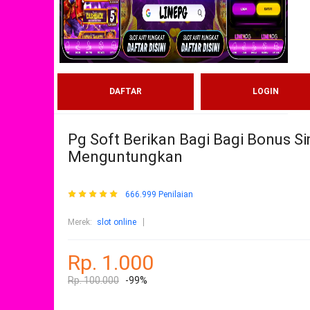
DAFTAR
LOGIN
Pg Soft Berikan Bagi Bagi Bonus 
Menguntungkan
666.999 Penilaian
Merek:
slot online
Rp. 1.000
Rp. 100.000
-99%