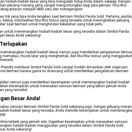
n hadiah-hadiah besar yang bisa mengubah hidup Anda dalam sekejap. Dengan
ikan peluang menang yang sangat menguntungkan bagi para pemain. Fitur-fitur
 setiap putaran menjadi lebih seru dan menegangkan.
n trik yang bisa Anda terapkan saat bermain Simbol Panda Gold. Pertama, pastik
 Kedua, manfaatkan fitur-fitur bonus yang tersedia untuk meningkatkan peluang
bar saat bermain untuk menghindari kekalahan yang tidak perlu.
patan untuk memenangkan hadiah-hadiah besar yang tersedia dalam Simbol Panda
gan besar Anda sekarang!
 Terlupakan
k memenangkan hadiah-hadiah besar namun juga memberikan pengalaman berma
ng memukau, musik latar yang menghentak, dan fitur-fitur bonus yang menggiurkan
 menarik.
r-friendly membuat Simbol Panda Gold sangat mudah dimainkan oleh siapa pun.
nisme bermain karena game ini dirancang untuk memberikan pengalaman bermain
menghibur namun juga memberikan kesempatan untuk memenangkan hadiah-hadiah
lewatkan kesempatan untuk merasakan sensasi bermain yang belum pernah Anda
n yang tersedia!
gan Besar Anda!
akan sensasi bermain Simbol Panda Gold sekarang juga. Dengan peluang menan
 hadiah-hadiah besar yang tersedia, Anda memiliki kesempatan untuk memenangk
jap.
nline terbaik yang pernah ada. Dapatkan kesempatan untuk merasakan sensasi
ngkan hadiah-hadiah menggiurkan yang tersedia dalam Simbol Panda Gold.
sar Anda sekarang!