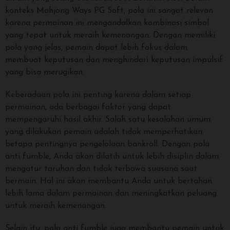
konteks Mahjong Ways PG Soft, pola ini sangat relevan
karena permainan ini mengandalkan kombinasi simbol
yang tepat untuk meraih kemenangan. Dengan memiliki
pola yang jelas, pemain dapat lebih fokus dalam
membuat keputusan dan menghindari keputusan impulsif
yang bisa merugikan.
Keberadaan pola ini penting karena dalam setiap
permainan, ada berbagai faktor yang dapat
mempengaruhi hasil akhir. Salah satu kesalahan umum
yang dilakukan pemain adalah tidak memperhatikan
betapa pentingnya pengelolaan bankroll. Dengan pola
anti fumble, Anda akan dilatih untuk lebih disiplin dalam
mengatur taruhan dan tidak terbawa suasana saat
bermain. Hal ini akan membantu Anda untuk bertahan
lebih lama dalam permainan dan meningkatkan peluang
untuk meraih kemenangan.
Selain itu, pola anti fumble juga membantu pemain untuk