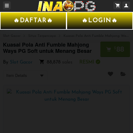
Slot
Togel
Casino
🔥DAFTAR🔥
🔥LOGIN🔥
Slot Gacor
Situs Terpercaya
Kuasai Pola Anti Fumble Mahjong Ways PG Soft untuk Menang Besar
Kuasai Pola Anti Fumble Mahjong
88
$
Ways PG Soft untuk Menang Besar
By
Slot Gacor
88,878
sales
RESMI
Item Details