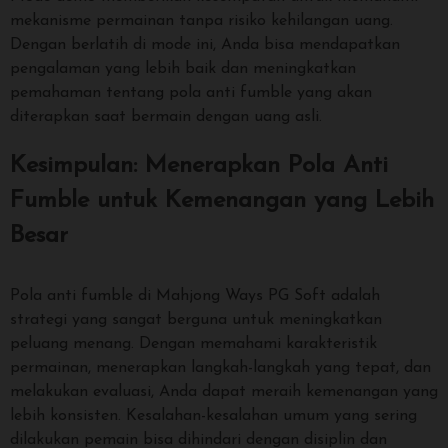
mekanisme permainan tanpa risiko kehilangan uang.
Dengan berlatih di mode ini, Anda bisa mendapatkan
pengalaman yang lebih baik dan meningkatkan
pemahaman tentang pola anti fumble yang akan
diterapkan saat bermain dengan uang asli.
Kesimpulan: Menerapkan Pola Anti
Fumble untuk Kemenangan yang Lebih
Besar
Pola anti fumble di Mahjong Ways PG Soft adalah
strategi yang sangat berguna untuk meningkatkan
peluang menang. Dengan memahami karakteristik
permainan, menerapkan langkah-langkah yang tepat, dan
melakukan evaluasi, Anda dapat meraih kemenangan yang
lebih konsisten. Kesalahan-kesalahan umum yang sering
dilakukan pemain bisa dihindari dengan disiplin dan