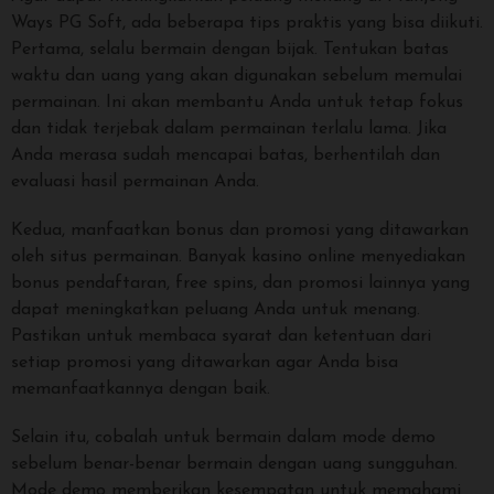
Ways PG Soft, ada beberapa tips praktis yang bisa diikuti.
Pertama, selalu bermain dengan bijak. Tentukan batas
waktu dan uang yang akan digunakan sebelum memulai
permainan. Ini akan membantu Anda untuk tetap fokus
dan tidak terjebak dalam permainan terlalu lama. Jika
Anda merasa sudah mencapai batas, berhentilah dan
evaluasi hasil permainan Anda.
Kedua, manfaatkan bonus dan promosi yang ditawarkan
oleh situs permainan. Banyak kasino online menyediakan
bonus pendaftaran, free spins, dan promosi lainnya yang
dapat meningkatkan peluang Anda untuk menang.
Pastikan untuk membaca syarat dan ketentuan dari
setiap promosi yang ditawarkan agar Anda bisa
memanfaatkannya dengan baik.
Selain itu, cobalah untuk bermain dalam mode demo
sebelum benar-benar bermain dengan uang sungguhan.
Mode demo memberikan kesempatan untuk memahami