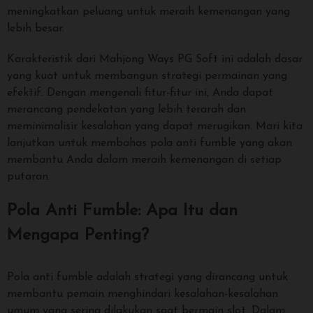
meningkatkan peluang untuk meraih kemenangan yang
lebih besar.
Karakteristik dari Mahjong Ways PG Soft ini adalah dasar
yang kuat untuk membangun strategi permainan yang
efektif. Dengan mengenali fitur-fitur ini, Anda dapat
merancang pendekatan yang lebih terarah dan
meminimalisir kesalahan yang dapat merugikan. Mari kita
lanjutkan untuk membahas pola anti fumble yang akan
membantu Anda dalam meraih kemenangan di setiap
putaran.
Pola Anti Fumble: Apa Itu dan
Mengapa Penting?
Pola anti fumble adalah strategi yang dirancang untuk
membantu pemain menghindari kesalahan-kesalahan
umum yang sering dilakukan saat bermain slot. Dalam