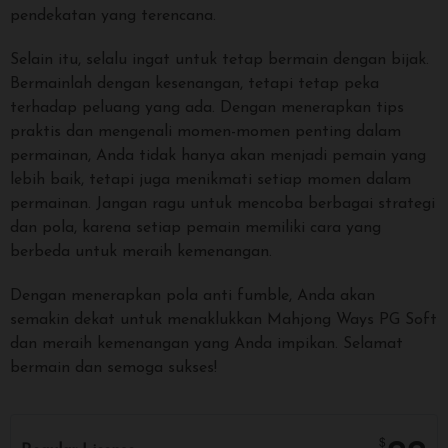
pendekatan yang terencana.
Selain itu, selalu ingat untuk tetap bermain dengan bijak.
Bermainlah dengan kesenangan, tetapi tetap peka
terhadap peluang yang ada. Dengan menerapkan tips
praktis dan mengenali momen-momen penting dalam
permainan, Anda tidak hanya akan menjadi pemain yang
lebih baik, tetapi juga menikmati setiap momen dalam
permainan. Jangan ragu untuk mencoba berbagai strategi
dan pola, karena setiap pemain memiliki cara yang
berbeda untuk meraih kemenangan.
Dengan menerapkan pola anti fumble, Anda akan
semakin dekat untuk menaklukkan Mahjong Ways PG Soft
dan meraih kemenangan yang Anda impikan. Selamat
bermain dan semoga sukses!
$