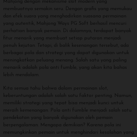
Mahjong dengan mekanisme slot modern yang
membuatnya semakin seru. Dengan grafis yang memukau
dan efek suara yang menghadirkan suasana permainan
yang autentik, Mahjong Ways PG Soft berhasil mencuri
perhatian banyak pemain. Di dalamnya, terdapat banyak
fitur menarik yang membuat setiap putaran menjadi
penuh kejutan. Tetapi, di balik kesenangan tersebut, ada
berbagai pola dan strategi yang dapat digunakan untuk
meningkatkan peluang menang. Salah satu yang paling
menarik adalah pola anti fumble, yang akan kita bahas
lebih mendalam.
Kita semua tahu bahwa dalam permainan slot,
keberuntungan adalah salah satu faktor penting. Namun,
memiliki strategi yang tepat bisa menjadi kunci untuk
meraih kemenangan. Pola anti fumble menjadi salah satu
pendekatan yang banyak digunakan oleh pemain
berpengalaman. Mengapa demikian? Karena pola ini
memungkinkan pemain untuk menghindari kesalahan yang