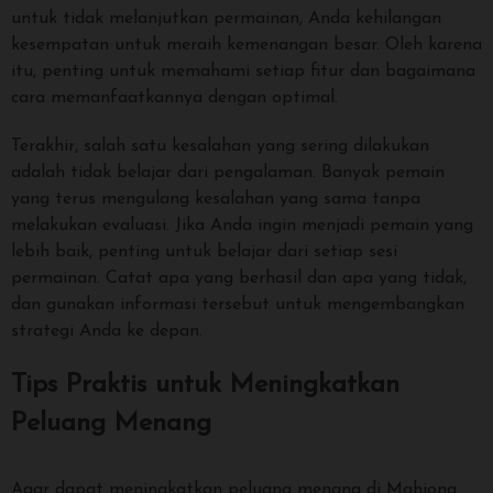
untuk tidak melanjutkan permainan, Anda kehilangan
kesempatan untuk meraih kemenangan besar. Oleh karena
itu, penting untuk memahami setiap fitur dan bagaimana
cara memanfaatkannya dengan optimal.
Terakhir, salah satu kesalahan yang sering dilakukan
adalah tidak belajar dari pengalaman. Banyak pemain
yang terus mengulang kesalahan yang sama tanpa
melakukan evaluasi. Jika Anda ingin menjadi pemain yang
lebih baik, penting untuk belajar dari setiap sesi
permainan. Catat apa yang berhasil dan apa yang tidak,
dan gunakan informasi tersebut untuk mengembangkan
strategi Anda ke depan.
Tips Praktis untuk Meningkatkan
Peluang Menang
Agar dapat meningkatkan peluang menang di Mahjong