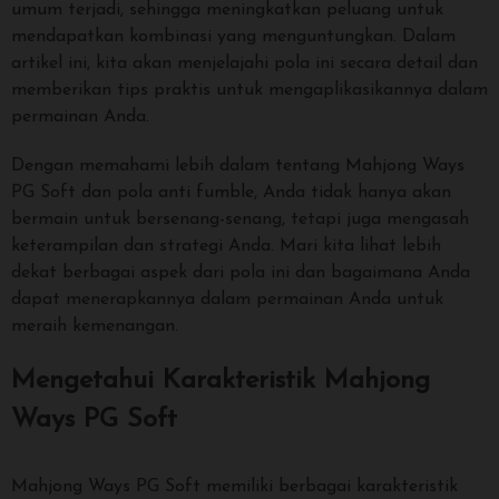
umum terjadi, sehingga meningkatkan peluang untuk
mendapatkan kombinasi yang menguntungkan. Dalam
artikel ini, kita akan menjelajahi pola ini secara detail dan
memberikan tips praktis untuk mengaplikasikannya dalam
permainan Anda.
Dengan memahami lebih dalam tentang Mahjong Ways
PG Soft dan pola anti fumble, Anda tidak hanya akan
bermain untuk bersenang-senang, tetapi juga mengasah
keterampilan dan strategi Anda. Mari kita lihat lebih
dekat berbagai aspek dari pola ini dan bagaimana Anda
dapat menerapkannya dalam permainan Anda untuk
meraih kemenangan.
Mengetahui Karakteristik Mahjong
Ways PG Soft
Mahjong Ways PG Soft memiliki berbagai karakteristik