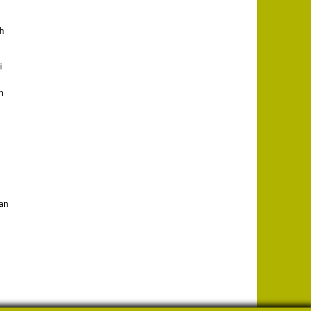
ih
i
n
kan