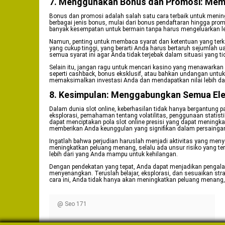
7. Menggunakan Bonus dan Promosi: Mem
Bonus dan promosi adalah salah satu cara terbaik untuk meni
berbagai jenis bonus, mulai dari bonus pendaftaran hingga pr
banyak kesempatan untuk bermain tanpa harus mengeluarkan leb
Namun, penting untuk membaca syarat dan ketentuan yang terka
yang cukup tinggi, yang berarti Anda harus bertaruh sejumla
semua syarat ini agar Anda tidak terjebak dalam situasi yang 
Selain itu, jangan ragu untuk mencari kasino yang menawarkan 
seperti cashback, bonus eksklusif, atau bahkan undangan untu
memaksimalkan investasi Anda dan mendapatkan nilai lebih dar
8. Kesimpulan: Menggabungkan Semua El
Dalam dunia slot online, keberhasilan tidak hanya bergantung
eksplorasi, pemahaman tentang volatilitas, penggunaan statis
dapat menciptakan pola slot online presisi yang dapat meningk
memberikan Anda keunggulan yang signifikan dalam persainga
Ingatlah bahwa perjudian haruslah menjadi aktivitas yang me
meningkatkan peluang menang, selalu ada unsur risiko yang terl
lebih dari yang Anda mampu untuk kehilangan.
Dengan pendekatan yang tepat, Anda dapat menjadikan pengala
menyenangkan. Teruslah belajar, eksplorasi, dan sesuaikan s
cara ini, Anda tidak hanya akan meningkatkan peluang menang,
@ Seo 171