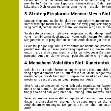
Penting untuk diingat bahwa analisa data bukanlah tentang me
membantu Anda membuat keputusan yang lebih baik. Dalam perj
kekalahan. Oleh karena itu, pemahaman yang mendalam tentang 
3. Strategi Eksplorasi: Mencari Mesin Slo
Strategi eksplorasi adalah langkah penting dalam menemukan m
sama; beberapa memiliki RTP (Return to Player) yang lebih tingg
yang cermat, pemain dapat menemukan mesin yang sesuai den
Salah satu cara untuk melakukan eksplorasi adalah dengan mela
yang memiliki tema klasik maupun yang lebih modern. Perhatik
Dengan mencatat pengalaman bermain Anda di berbagai mesin
Selain itu, jangan ragu untuk memanfaatkan bonus dan promos
pendaftaran atau putaran gratis yang dapat Anda gunakan untu
untuk mengenal berbagai mesin slot tanpa risiko besar. Dengan
pencarian Anda untuk menemukan pola slot online yang mengu
4. Memahami Volatilitas Slot: Kunci untuk
Volatilitas slot adalah faktor penting yang perlu dipahami ole
yang dapat diharapkan dari suatu mesin slot. Mesin dengan vol
mesin dengan volatilitas tinggi mungkin menawarkan kemenang
mesin yang sesuai dengan tujuan permainan Anda.
Jika Anda seorang pemain yang lebih suka mendapatkan kemenan
untuk Anda. Namun, jika Anda mencari pengalaman yang lebih 
tinggi adalah pilihan yang lebih baik. Penting untuk menyesuaik
Selain itu, memahami volatilitas juga dapat membantu Anda me
dapat mengharapkan kemenangan, Anda dapat merencanakan pe
Anda dalam waktu singkat. Dengan cara ini, pemahaman tentang
Anda.