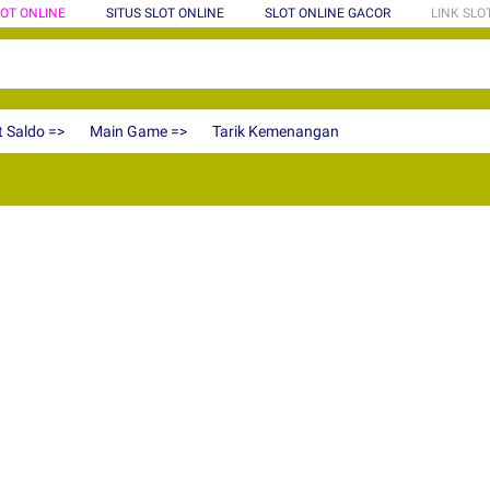
LOT ONLINE
SITUS SLOT ONLINE
SLOT ONLINE GACOR
LINK SLO
t Saldo =>
Main Game =>
Tarik Kemenangan