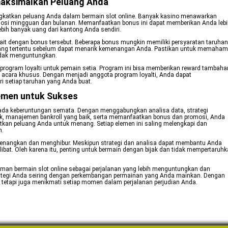
aksimalkan Peluang Anda
ngkatkan peluang Anda dalam bermain slot online. Banyak kasino menawarkan
omosi mingguan dan bulanan. Memanfaatkan bonus ini dapat memberikan Anda leb
ih banyak uang dari kantong Anda sendiri.
it dengan bonus tersebut. Beberapa bonus mungkin memiliki persyaratan taruhan
h uang tertentu sebelum dapat menarik kemenangan Anda. Pastikan untuk memaham
tidak menguntungkan.
program loyalti untuk pemain setia. Program ini bisa memberikan reward tambaha
k acara khusus. Dengan menjadi anggota program loyalti, Anda dapat
i setiap taruhan yang Anda buat.
emen untuk Sukses
 pada keberuntungan semata. Dengan menggabungkan analisa data, strategi
tik, manajemen bankroll yang baik, serta memanfaatkan bonus dan promosi, Anda
atkan peluang Anda untuk menang. Setiap elemen ini saling melengkapi dan
n.
nyenangkan dan menghibur. Meskipun strategi dan analisa dapat membantu Anda
ibat. Oleh karena itu, penting untuk bermain dengan bijak dan tidak mempertaruh
man bermain slot online sebagai perjalanan yang lebih menguntungkan dan
trategi Anda seiring dengan perkembangan permainan yang Anda mainkan. Dengan
 tetapi juga menikmati setiap momen dalam perjalanan perjudian Anda.