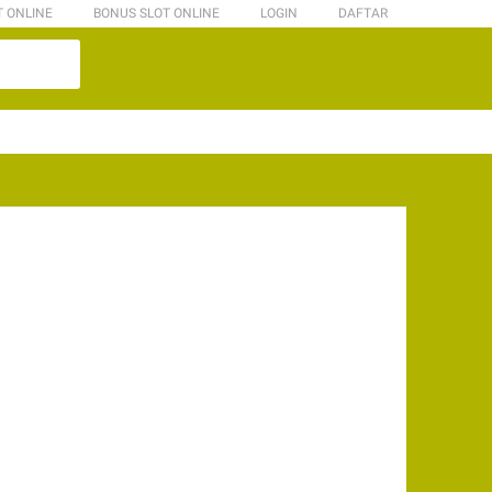
T ONLINE
BONUS SLOT ONLINE
LOGIN
DAFTAR