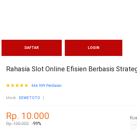
DAFTAR
LOGIN
Rahasia Slot Online Efisien Berbasis Strate
666.999 Penilaian
Merek:
DEWETOTO
Rp. 10.000
Kua
Rp. 100.000
-99%