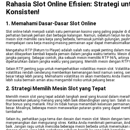
Rahasia Slot Online Efisien: Strategi 
Konsisten!
1. Memahami Dasar-Dasar Slot Online
Slot online telah menjadi salah satu permainan kasino yang paling populer di
perhatian banyak pemain dari berbagai kalangan. Namun, sebelum terjun ke d
mesin slot memiliki cara kerja yang berbeda, termasuk jumlah gulungan, payl
mempelajari cara kerja masing-masing permainan agar dapat memaksimalka
Mengetahui RTP (Return to Player) adalah salah satu aspek penting dalam me
akan dibayarkan kembali kepada pemain dalam jangka waktu tertentu. Mesin 
jangka panjang. Sebagai contoh, jika sebuah mesin memiliki RTP 96%, artiny
dipertaruhkan dalam jangka waktu yang panjang. Memilih mesin dengan RTP ti
Selain RTP, penting juga untuk memperhatikan volatilitas mesin slot. Volatil
volatilitas rendah cenderung memberikan kemenangan kecil namun sering, s
besar tetapi lebih jarang. Memahami volatilitas ini akan membantu Anda me
lebih suka bermain aman atau mengambil risiko untuk peluang besar.
2. Strategi Memilih Mesin Slot yang Tepat
Memilih mesin slot yang tepat adalah langkah awal yang krusial dalam mera
menawarkan peluang menang yang lebih baik dibandingkan yang lain. Salah s
fitur bonus yang menarik. Fitur ini tidak hanya menambah keseruan permain
besar. Misalnya, beberapa mesin menawarkan putaran gratis yang dapat me
tambahan.
Selain itu, perhatikan juga tema dan desain dari mesin slot. Mesin dengan 
menyenangkan dan mengurangi stres. Ketika Anda menikmati permainan, And
baik. Jangan ragu untuk mencoba beberapa mesin berbeda untuk menemukan m