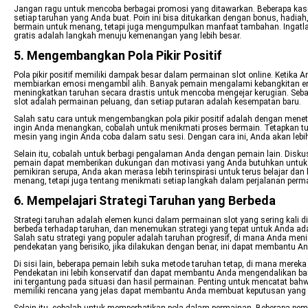
Jangan ragu untuk mencoba berbagai promosi yang ditawarkan. Beberapa kasi
setiap taruhan yang Anda buat. Poin ini bisa ditukarkan dengan bonus, hadiah
bermain untuk menang, tetapi juga mengumpulkan manfaat tambahan. Ingatl
gratis adalah langkah menuju kemenangan yang lebih besar.
5. Mengembangkan Pola Pikir Positif
Pola pikir positif memiliki dampak besar dalam permainan slot online. Ketika
membiarkan emosi mengambil alih. Banyak pemain mengalami kebangkitan em
meningkatkan taruhan secara drastis untuk mencoba mengejar kerugian. Sebal
slot adalah permainan peluang, dan setiap putaran adalah kesempatan baru.
Salah satu cara untuk mengembangkan pola pikir positif adalah dengan meneta
ingin Anda menangkan, cobalah untuk menikmati proses bermain. Tetapkan tuj
mesin yang ingin Anda coba dalam satu sesi. Dengan cara ini, Anda akan lebih
Selain itu, cobalah untuk berbagi pengalaman Anda dengan pemain lain. Diskus
pemain dapat memberikan dukungan dan motivasi yang Anda butuhkan untuk teta
pemikiran serupa, Anda akan merasa lebih terinspirasi untuk terus belajar da
menang, tetapi juga tentang menikmati setiap langkah dalam perjalanan perm
6. Mempelajari Strategi Taruhan yang Berbeda
Strategi taruhan adalah elemen kunci dalam permainan slot yang sering kali 
berbeda terhadap taruhan, dan menemukan strategi yang tepat untuk Anda a
Salah satu strategi yang populer adalah taruhan progresif, di mana Anda meni
pendekatan yang berisiko, jika dilakukan dengan benar, ini dapat membantu 
Di sisi lain, beberapa pemain lebih suka metode taruhan tetap, di mana mere
Pendekatan ini lebih konservatif dan dapat membantu Anda mengendalikan ba
ini tergantung pada situasi dan hasil permainan. Penting untuk mencatat bah
memiliki rencana yang jelas dapat membantu Anda membuat keputusan yang l