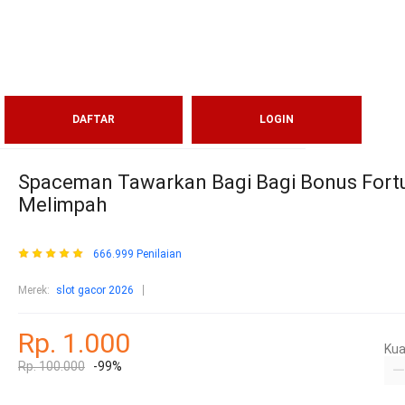
DAFTAR
LOGIN
Spaceman Tawarkan Bagi Bagi Bonus Fort
Melimpah
666.999 Penilaian
Merek:
slot gacor 2026
Rp. 1.000
Kua
Rp. 100.000
-99%