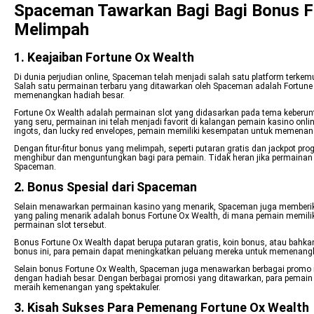
Spaceman Tawarkan Bagi Bagi Bonus F
Melimpah
1. Keajaiban Fortune Ox Wealth
Di dunia perjudian online, Spaceman telah menjadi salah satu platform terk
Salah satu permainan terbaru yang ditawarkan oleh Spaceman adalah Fortun
memenangkan hadiah besar.
Fortune Ox Wealth adalah permainan slot yang didasarkan pada tema keberu
yang seru, permainan ini telah menjadi favorit di kalangan pemain kasino onli
ingots, dan lucky red envelopes, pemain memiliki kesempatan untuk memena
Dengan fitur-fitur bonus yang melimpah, seperti putaran gratis dan jackpot 
menghibur dan menguntungkan bagi para pemain. Tidak heran jika permainan in
Spaceman.
2. Bonus Spesial dari Spaceman
Selain menawarkan permainan kasino yang menarik, Spaceman juga memberika
yang paling menarik adalah bonus Fortune Ox Wealth, di mana pemain memi
permainan slot tersebut.
Bonus Fortune Ox Wealth dapat berupa putaran gratis, koin bonus, atau bahka
bonus ini, para pemain dapat meningkatkan peluang mereka untuk memenang
Selain bonus Fortune Ox Wealth, Spaceman juga menawarkan berbagai promo me
dengan hadiah besar. Dengan berbagai promosi yang ditawarkan, para pema
meraih kemenangan yang spektakuler.
3. Kisah Sukses Para Pemenang Fortune Ox Wealth