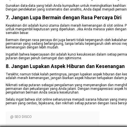
Gunakan data-data yang telah Anda kumpulkan untuk meningkatkan keahlia
Dengan pendekatan yang sistematis dan analitis, Anda dapat menjadi pemain s
7. Jangan Lupa Bermain dengan Rasa Percaya Diri
Keyakinan diri adalah kunci utama dalam meraih kemenangan di slot online.
untuk mengambil keputusan yang diperlukan. Jika Anda merasa yakin dengan
semakin besar.
Bermain dengan rasa percaya diri juga berarti tidak terpengaruh oleh kekalah
permainan yang sedang berlangsung, tanpa terlalu terpengaruh oleh emosi nega
kemenangan dengan lebih mudah.
Ingatlah bahwa kepercayaan diri adalah kunci kesuksesan dalam setiap perma
putaran dengan penuh semangat dan optimisme.
8. Jangan Lupakan Aspek Hiburan dan Kesenangan
Terakhir, namun tidak kalah pentingnya, jangan lupakan aspek hiburan dan k
adalah meraih kemenangan, jangan biarkan aspek hiburan terlupakan dalam 
Nikmati setiap putaran sebagai pengalaman yang menyenangkan dan menghibur. 
permainan dan petualangan yang Anda jalani. Dengan mengapresiasi aspek
pengalaman bermain Anda secara keseluruhan.
Selalu ingat bahwa slot online seharusnya menjadi sarana hiburan yang men
pemain yang cerdas, bijaksana, dan nikmati setiap putaran dengan rasa bersy
@ SEO DISCO