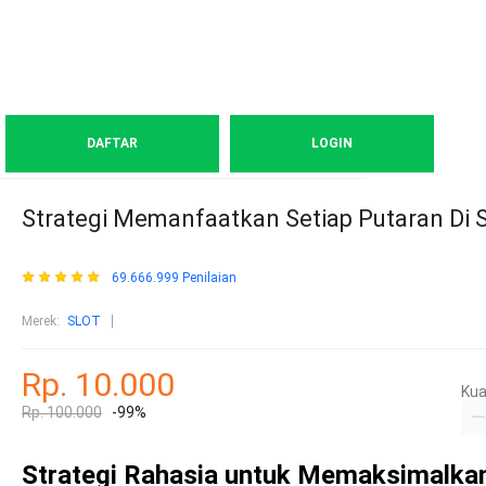
DAFTAR
LOGIN
Strategi Memanfaatkan Setiap Putaran Di S
69.666.999 Penilaian
Merek:
SLOT
Rp. 10.000
Kua
Rp. 100.000
-99%
Strategi Rahasia untuk Memaksimalkan 