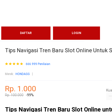
DAFTAR
LOGIN
Tips Navigasi Tren Baru Slot Online Untuk S
666.999 Penilaian
Merek:
HONDAGG
Rp. 1.000
Kua
Rp. 100.000
-99%
Tips Navigasi Tren Baru Slot Online untu