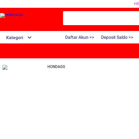
H
Daftar Akun =>
Deposit Saldo =>
Kategori