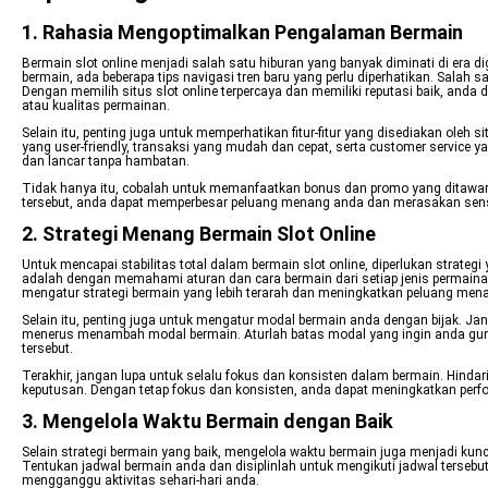
1. Rahasia Mengoptimalkan Pengalaman Bermain
Bermain slot online menjadi salah satu hiburan yang banyak diminati di era di
bermain, ada beberapa tips navigasi tren baru yang perlu diperhatikan. Sal
Dengan memilih situs slot online terpercaya dan memiliki reputasi baik, an
atau kualitas permainan.
Selain itu, penting juga untuk memperhatikan fitur-fitur yang disediakan oleh si
yang user-friendly, transaksi yang mudah dan cepat, serta customer service 
dan lancar tanpa hambatan.
Tidak hanya itu, cobalah untuk memanfaatkan bonus dan promo yang ditawark
tersebut, anda dapat memperbesar peluang menang anda dan merasakan sensa
2. Strategi Menang Bermain Slot Online
Untuk mencapai stabilitas total dalam bermain slot online, diperlukan strategi
adalah dengan memahami aturan dan cara bermain dari setiap jenis permaina
mengatur strategi bermain yang lebih terarah dan meningkatkan peluang men
Selain itu, penting juga untuk mengatur modal bermain anda dengan bijak. Ja
menerus menambah modal bermain. Aturlah batas modal yang ingin anda gunak
tersebut.
Terakhir, jangan lupa untuk selalu fokus dan konsisten dalam bermain. Hindar
keputusan. Dengan tetap fokus dan konsisten, anda dapat meningkatkan pe
3. Mengelola Waktu Bermain dengan Baik
Selain strategi bermain yang baik, mengelola waktu bermain juga menjadi kunci
Tentukan jadwal bermain anda dan disiplinlah untuk mengikuti jadwal tersebut
mengganggu aktivitas sehari-hari anda.