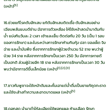
[
5]
(เหง้า)
16.ช่วยแก้โรคตับอักเสบ แก้ตับอักเสบติดเชื้อ ตับอักเสบอย่าง
เฉียบพลันแบบดีซ่าน มีอาการตัวเหลือง ให้ใช้เหง้าสดนำมาต้มกับ
น้ำ แบ่งกินวันละ 2 เวลา เช้าและเย็น ติดต่อกัน 20 วัน (เป็น 1 รอบ
ของการรักษา) และในระหว่างการรักษาห้ามกินกุ้ง ปลา ของเผ็ด จิง
ฉ่าย และน้ำมันพืช ซึ่งจากการรักษาผู้ป่วยจำนวน 52 ราย พบว่าผู้
ป่วย 34 ราย หลังจากการรักษาเป็นเวลา 250 วัน มีอาการหายดี
เป็นปกติ ส่วนผู้ป่วยอีก 18 ราย หลังจากการรักษาเป็นเวลา 30 วัน
[
1],[2],[3]
พบว่ามีอาการดีขึ้นเล็กน้อย (เหง้า)
17.ชาวกัมพูชาจะใช้เหง้าต้มและคั้นเอาแต่น้ำดื่มเป็นยาแก้คุดทะราด
[
5]
และใช้ชะล้างทำความสะอาดบาดแผล (เหง้า)
18.ดอกสด นำมาตำให้ละเอียดใช้พอกแผล ห้ามเลือด รักษา