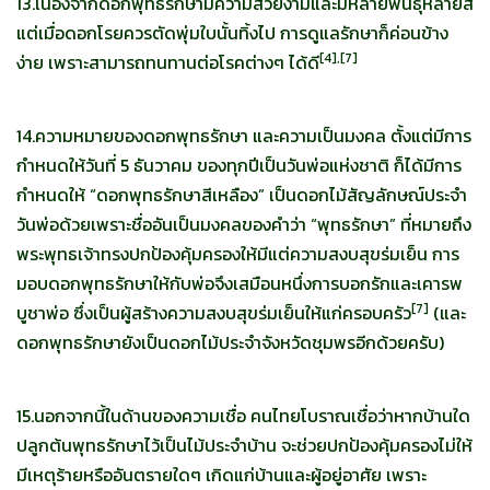
13.เนื่องจากดอกพุทธรักษามีความสวยงามและมีหลายพันธุ์หลายสี
แต่เมื่อดอกโรยควรตัดพุ่มใบนั้นทิ้งไป การดูแลรักษาก็ค่อนข้าง
[
4],[7]
ง่าย เพราะสามารถทนทานต่อโรคต่างๆ ได้ดี
14.ความหมายของดอกพุทธรักษา และความเป็นมงคล ตั้งแต่มีการ
กำหนดให้วันที่ 5 ธันวาคม ของทุกปีเป็นวันพ่อแห่งชาติ ก็ได้มีการ
กำหนดให้ “ดอกพุทธรักษาสีเหลือง” เป็นดอกไม้สัญลักษณ์ประจำ
วันพ่อด้วยเพราะชื่ออันเป็นมงคลของคำว่า “พุทธรักษา” ที่หมายถึง
พระพุทธเจ้าทรงปกป้องคุ้มครองให้มีแต่ความสงบสุขร่มเย็น การ
มอบดอกพุทธรักษาให้กับพ่อจึงเสมือนหนึ่งการบอกรักและเคารพ
[
7]
บูชาพ่อ ซึ่งเป็นผู้สร้างความสงบสุขร่มเย็นให้แก่ครอบครัว
(และ
ดอกพุทธรักษายังเป็นดอกไม้ประจำจังหวัดชุมพรอีกด้วยครับ)
15.นอกจากนี้ในด้านของความเชื่อ คนไทยโบราณเชื่อว่าหากบ้านใด
ปลูกต้นพุทธรักษาไว้เป็นไม้ประจำบ้าน จะช่วยปกป้องคุ้มครองไม่ให้
มีเหตุร้ายหรืออันตรายใดๆ เกิดแก่บ้านและผู้อยู่อาศัย เพราะ