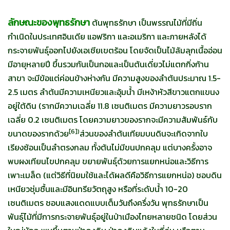
ลักษณะของพุทธรักษา
ต้นพุทธรักษา เป็นพรรณไม้ที่มีถิ่น
กำเนิดในประเทศอินเดีย แอฟริกา และอเมริกา และภายหลังได้
กระจายพันธุ์ออกไปยังเอเชียเขตร้อน โดยจัดเป็นไม้ล้มลุกเนื้ออ่อน
มีอายุหลายปี ขึ้นรวมกันเป็นกอและเป็นต้นเดี่ยวไม่แตกกิ่งก้าน
สาขา จะมีข้อแต่ค่อนข้างห่างกัน มีความสูงของลำต้นประมาณ 1.5-
2.5 เมตร ลำต้นมีความเหนียวและอุ้มน้ำ มีเหง้าหัวสีขาวแตกแขนง
อยู่ใต้ดิน (รากมีความเฉลี่ย 11.8 เซนติเมตร มีความยาวรอบราก
เฉลี่ย 0.2 เซนติเมตร โดยความยาวของรากจะมีความสัมพันธ์กับ
[
6])
ขนาดของรากด้วย
ส่วนของลำต้นเทียมบนดินจะเกิดจากใบ
เรียงซ้อนเป็นลำตรงกลม ทั้งต้นไม่มีขนปกคลุม แต่บางครั้งอาจ
พบผงเทียนไขปกคลุม ขยายพันธุ์ด้วยการแยกหน่อและวิธีการ
เพาะเมล็ด (แต่วิธีที่นิยมใช้และได้ผลดีคือวิธีการแยกหน่อ) ชอบดิน
เหนียวชุ่มชื้นและมีอินทรียวัตถุสูง หรือที่ระดับน้ำ 10-20
เซนติเมตร ชอบแสงแดดแบบเต็มวันถึงครึ่งวัน พุทธรักษาเป็น
พันธุ์ไม้ที่มีการกระจายพันธุ์อยู่ในป่าเมืองไทยหลายชนิด โดยส่วน