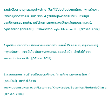
3.หนังสือสารานุกรมสมุนไพรไทย-จีน ที่ใช้บ่อยในประเทศไทย. “พุทธรักษา”.
(วิทยา บุญวรพัฒน์). หน้า 396. 4.ฐานข้อมูลพรรณไม้ที่ใช้ในงานภูมิ
สถาปัตยกรรม ศูนย์ความรู้ด้านการเกษตรมหาวิทยาลัยเกษตรศาสตร์.
“พุทธรักษา” [ออนไลน์]. เข้าถึงได้จาก: agkc.lib.ku.ac.th. [07 พ.ค. 2014].
5.มูลนิธิหมอชาวบ้าน. นิตยสารหมอชาวบ้าน เล่มที่ 10 คอลัมน์: สมุนไพรน่ารู้.
“พุทธรักษา”. (ภก.ชัยโย ชัยชาญทิพยุทธ). [ออนไลน์]. เข้าถึงได้จาก:
www.doctor.or.th. [07 พ.ค. 2014].
6.สวนพฤกษศาสตร์โรงเรียนอุดมศึกษา. “การศึกษาดอกพุทธรักษา”.
[ออนไลน์]. เข้าถึงได้จาก:
www.udomsuksa.ac.th/Latphrao/Knowledge/Botanical/botanic01.asp.
[07 พ.ค. 2014].