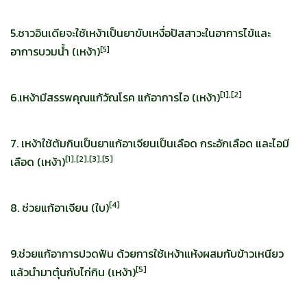
5.ชาวอินเดียจะใช้เหง้าเป็นยาขับเหงื่อปัสสาวะในอาการไข้และ
อาการบวมน้ำ (เหง้า)
[
5]
[
1],[2]
6.เหง้ามีสรรพคุณแก้วัณโรค แก้อาการไอ (เหง้า)
7. เหง้าใช้ต้มกินเป็นยาแก้อาเจียนเป็นเลือด กระอักเลือด และไอมี
[
1],[2],[3],[5]
เลือด (เหง้า)
[
4]
8. ช่วยแก้อาเจียน (ใบ)
9.ช่วยแก้อาการปวดฟัน ด้วยการใช้เหง้าแห้งผสมกับข้าวเหนียว
[
5]
แล้วนำมาตุ๋นกับไก่กิน (เหง้า)