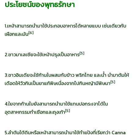
ประโยชน์ของพุทธรักษา
1.เหง้าสามารถนำมาใช้ประกอบอาหารได้หลายแบบ เช่นเดียวกับ
[
6]
เผือกและมัน
[
5]
2.ชาวมาเลเซียจะใช้เหง้าปรุงเป็นอาหาร
3.ชาวอินเดียจะใช้ก้านใบผสมกับข้าว พริกไทย และน้ำ นำมาต้มให้
[
5]
เดือดให้วัวกินเป็นยาแก้พิษเนื่องจากไปกินหญ้ามีพิษมา
4.ใยจากก้านใบยังสามารถนำมาใช้แทนปอกระเจาได้ใน
[
5]
อุตสาหกรรมทำเชือกและถุงเท้า
5.ลำต้นใต้ดินหรือเหง้าสามารถนำมาใช้ทำแป้งที่เรียกว่า Canna