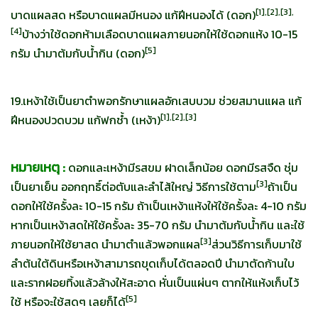
[
1],[2],[3],
บาดแผลสด หรือบาดแผลมีหนอง แก้ฝีหนองได้ (ดอก)
[4]
บ้างว่าใช้ดอกห้ามเลือดบาดแผลภายนอกให้ใช้ดอกแห้ง 10-15
[
5]
กรัม นำมาต้มกับน้ำกิน (ดอก)
19.เหง้าใช้เป็นยาตำพอกรักษาแผลอักเสบบวม ช่วยสมานแผล แก้
[
1],[2],[3]
ฝีหนองปวดบวม แก้ฟกช้ำ (เหง้า)
หมายเหตุ :
ดอกและเหง้ามีรสขม ฝาดเล็กน้อย ดอกมีรสจืด ชุ่ม
[
3]
เป็นยาเย็น ออกฤทธิ์ต่อตับและลำไส้ใหญ่ วิธีการใช้ตาม
ถ้าเป็น
ดอกให้ใช้ครั้งละ 10-15 กรัม ถ้าเป็นเหง้าแห้งให้ใช้ครั้งละ 4-10 กรัม
หากเป็นเหง้าสดให้ใช้ครั้งละ 35-70 กรัม นำมาต้มกับน้ำกิน และใช้
[
3]
ภายนอกให้ใช้ยาสด นำมาตำแล้วพอกแผล
ส่วนวิธีการเก็บมาใช้
ลำต้นใต้ดินหรือเหง้าสามารถขุดเก็บได้ตลอดปี นำมาตัดก้านใบ
และรากฝอยทิ้งแล้วล้างให้สะอาด หั่นเป็นแผ่นๆ ตากให้แห้งเก็บไว้
[
5]
ใช้ หรือจะใช้สดๆ เลยก็ได้