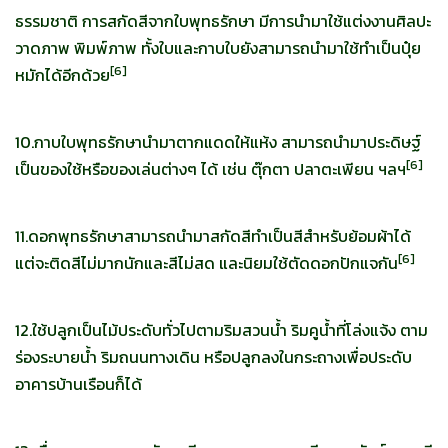
ธรรมชาติ การสกัดสีจากใบพุทธรักษา มีการนำมาใช้แต่งงานศิลปะ
วาดภาพ พิมพ์ภาพ ทั้งใบและกาบใบยังสามารถนำมาใช้ทำเป็นปุ๋ย
[
6]
หมักได้อีกด้วย
10.กาบใบพุทธรักษานำมาตากแดดให้แห้ง สามารถนำมาประดิษฐ์
[
6]
เป็นของใช้หรือของเล่นต่างๆ ได้ เช่น ตุ๊กตา ปลาตะเพียน ฯลฯ
11.ดอกพุทธรักษาสามารถนำมาสกัดสีทำเป็นสีสำหรับย้อมผ้าได้
[
6]
แต่จะติดสีไม่มากนักและสีไม่สด และนิยมใช้ตัดดอกปักแจกัน
12.ใช้ปลูกเป็นไม้ประดับทั่วไปตามริมสวนน้ำ ริมคูน้ำที่โล่งแจ้ง ตาม
ร่องระบายน้ำ ริมถนนทางเดิน หรือปลูกลงในกระถางเพื่อประดับ
อาคารบ้านเรือนก็ได้