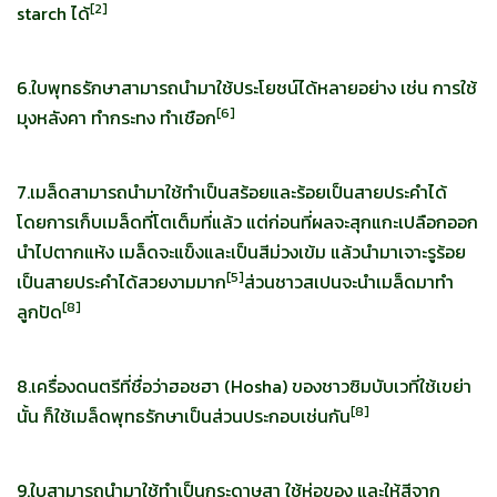
[
2]
starch ได้
6.ใบพุทธรักษาสามารถนำมาใช้ประโยชน์ได้หลายอย่าง เช่น การใช้
[
6]
มุงหลังคา ทำกระทง ทำเชือก
7.เมล็ดสามารถนำมาใช้ทำเป็นสร้อยและร้อยเป็นสายประคำได้
โดยการเก็บเมล็ดที่โตเต็มที่แล้ว แต่ก่อนที่ผลจะสุกแกะเปลือกออก
นำไปตากแห้ง เมล็ดจะแข็งและเป็นสีม่วงเข้ม แล้วนำมาเจาะรูร้อย
[
5]
เป็นสายประคำได้สวยงามมาก
ส่วนชาวสเปนจะนำเมล็ดมาทำ
[
8]
ลูกปัด
8.เครื่องดนตรีที่ชื่อว่าฮอชฮา (Hosha) ของชาวซิมบับเวที่ใช้เขย่า
[
8]
นั้น ก็ใช้เมล็ดพุทธรักษาเป็นส่วนประกอบเช่นกัน
9.ใบสามารถนำมาใช้ทำเป็นกระดาษสา ใช้ห่อของ และให้สีจาก