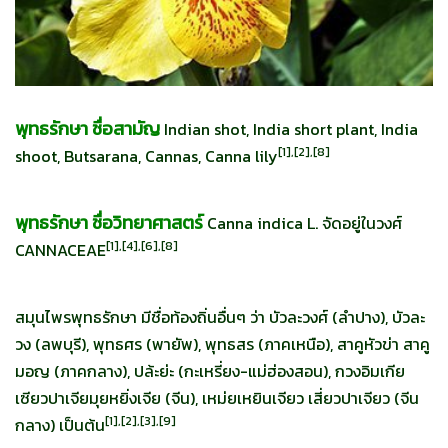
พุทธรักษา ชื่อสามัญ
Indian shot, India short plant, India
[1],[2],[8]
shoot, Butsarana, Cannas, Canna lily
พุทธรักษา ชื่อวิทยาศาสตร์
Canna indica L. จัดอยู่ในวงศ์
[1],[4],[6],[8]
CANNACEAE
สมุนไพรพุทธรักษา มีชื่อท้องถิ่นอื่นๆ ว่า บัวละวงศ์ (ลำปาง), บัวละ
วง (ลพบุรี), พุทธศร (พายัพ), พุทธสร (ภาคเหนือ), สาคูหัวข่า สาคู
มอญ (ภาคกลาง), ปล้ะย่ะ (กะเหรี่ยง-แม่ฮ่องสอน), กวงอิมเกีย
เซียวปาเจียมุยหยิ่งเจีย (จีน), เหม่ยเหยินเจียว เสี่ยวปาเจียว (จีน
[
1],[2],[3],[9]
กลาง) เป็นต้น