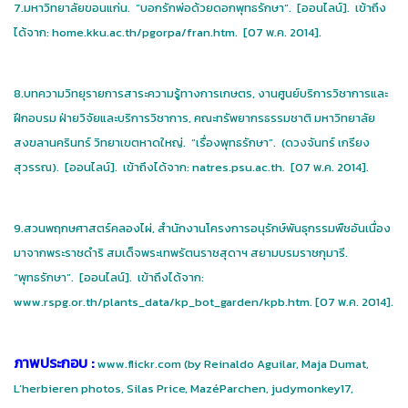
7.มหาวิทยาลัยขอนแก่น. “บอกรักพ่อด้วยดอกพุทธรักษา”. [ออนไลน์]. เข้าถึง
ได้จาก: home.kku.ac.th/pgorpa/fran.htm. [07 พ.ค. 2014].
8.บทความวิทยุรายการสาระความรู้ทางการเกษตร, งานศูนย์บริการวิชาการและ
ฝึกอบรม ฝ่ายวิจัยและบริการวิชาการ, คณะทรัพยากรธรรมชาติ มหาวิทยาลัย
สงขลานครินทร์ วิทยาเขตหาดใหญ่. “เรื่องพุทธรักษา”. (ดวงจันทร์ เกรียง
สุวรรณ). [ออนไลน์]. เข้าถึงได้จาก: natres.psu.ac.th. [07 พ.ค. 2014].
9.สวนพฤกษศาสตร์คลองไผ่, สำนักงานโครงการอนุรักษ์พันธุกรรมพืชอันเนื่อง
มาจากพระราชดำริ สมเด็จพระเทพรัตนราชสุดาฯ สยามบรมราชกุมารี.
“พุทธรักษา”. [ออนไลน์]. เข้าถึงได้จาก:
www.rspg.or.th/plants_data/kp_bot_garden/kpb.htm. [07 พ.ค. 2014].
ภาพประกอบ :
www.flickr.com (by Reinaldo Aguilar, Maja Dumat,
L’herbieren photos, Silas Price, MazéParchen, judymonkey17,