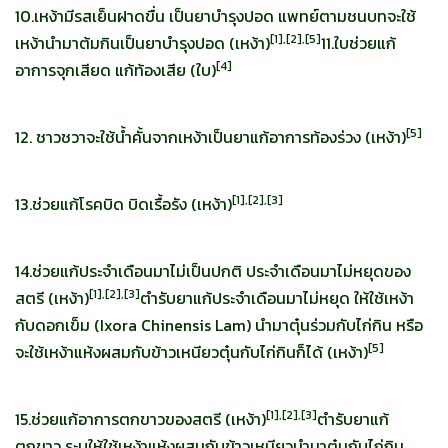
10.เหง้ามีรสเย็นฝาดขื่น เป็นยาบำรุงปอด แพทย์ตามชนบทจะใช้
[
1],[2],[5]
เหง้านำมาต้มกินเป็นยาบำรุงปอด (เหง้า)
11.ใบช่วยแก้
[
4]
อาการจุกเสียด แก้ท้องเสีย (ใบ)
[
5]
12. ชาวชวาจะใช้น้ำคั้นจากเหง้าเป็นยาแก้อาการท้องร่วง (เหง้า)
[
1],[2],[3]
13.ช่วยแก้โรคบิด บิดเรื้อรัง (เหง้า)
14.ช่วยแก้ประจำเดือนมาไม่เป็นปกติ ประจำเดือนมาไม่หยุดของ
[
1],[2],[3]
สตรี (เหง้า)
ตำรับยาแก้ประจำเดือนมาไม่หยุด ให้ใช้เหง้า
กับดอกเข็ม (Ixora Chinensis Lam) นำมาตุ๋นร่วมกับไก่กิน หรือ
[
5]
จะใช้เหง้าแห้งผสมกับข้าวเหนียวตุ๋นกับไก่กินก็ได้ (เหง้า)
[
1],[2],[3]
15.ช่วยแก้อาการตกขาวของสตรี (เหง้า)
ตำรับยาแก้
ตกขาว ระบุให้ใช้เหง้าแห้งผสมกับข้าวเหนียวนำมาตุ๋นกับไก่กิน