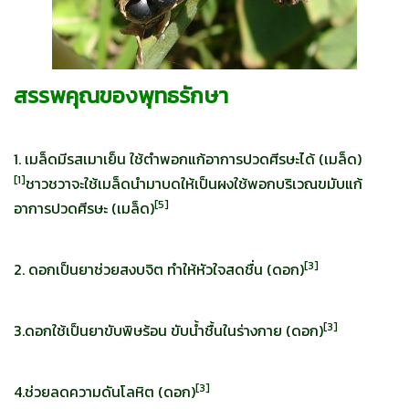
สรรพคุณของพุทธรักษา
1. เมล็ดมีรสเมาเย็น ใช้ตำพอกแก้อาการปวดศีรษะได้ (เมล็ด)
[
1]
ชาวชวาจะใช้เมล็ดนำมาบดให้เป็นผงใช้พอกบริเวณขมับแก้
[
5]
อาการปวดศีรษะ (เมล็ด)
[
3]
2. ดอกเป็นยาช่วยสงบจิต ทำให้หัวใจสดชื่น (ดอก)
[
3]
3.ดอกใช้เป็นยาขับพิษร้อน ขับน้ำชื้นในร่างกาย (ดอก)
[
3]
4.ช่วยลดความดันโลหิต (ดอก)