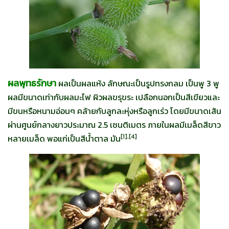
ผลพุทธรักษา
ผลเป็นผลแห้ง ลักษณะเป็นรูปทรงกลม เป็นพู 3 พู
ผลมีขนาดเท่ากับผลมะไฟ ผิวผลขรุขระ เปลือกนอกเป็นสีเขียวและ
มีขนหรือหนามอ่อนๆ คล้ายกับลูกละหุ่งหรือลูกเร่ว โดยมีขนาดเส้น
ผ่านศูนย์กลางยาวประมาณ 2.5 เซนติเมตร ภายในผลมีเมล็ดสีขาว
[
1],[4]
หลายเมล็ด พอแก่เป็นสีน้ำตาล มัน