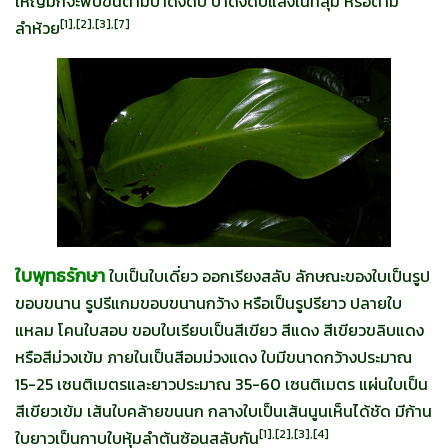
ใหญ่มักจะพบขึ้นตามป่าดงดิบ ป่าดงดิบแล้งในที่ลุ่ม หรือตาม
[
1],[2],[3],[7]
ลำห้วย
ใบพุทธรักษา
ใบเป็นใบเดี่ยว ออกเรียงสลับ ลักษณะของใบเป็นรูป
ขอบขนาน รูปรีแกมขอบขนานกว้าง หรือเป็นรูปรียาว ปลายใบ
แหลม โคนใบสอบ ขอบใบเรียบเป็นสีเขียว สีแดง สีเขียวขลิบแดง
หรือสีม่วงเข้ม ภายในเป็นสีอมม่วงแดง ใบมีขนาดกว้างประมาณ
15-25 เซนติเมตรและยาวประมาณ 35-60 เซนติเมตร แผ่นใบเป็น
สีเขียวเข้ม เส้นใบคล้ายขนนก กลางใบเป็นเส้นนูนเห็นได้ชัด มีก้าน
[
1],[2],[3],[4]
ใบยาวเป็นกาบใบหุ้มลำต้นซ้อนสลับกัน