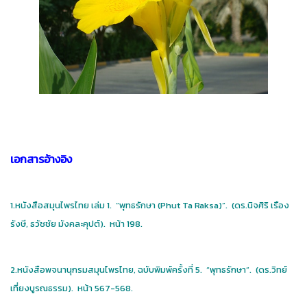
เอกสารอ้างอิง
1.หนังสือสมุนไพรไทย เล่ม 1. “พุทธรักษา (Phut Ta Raksa)”. (ดร.นิจศิริ เรือง
รังษี, ธวัชชัย มังคละคุปต์). หน้า 198.
2.หนังสือพจนานุกรมสมุนไพรไทย, ฉบับพิมพ์ครั้งที่ 5. “พุทธรักษา”. (ดร.วิทย์
เที่ยงบูรณธรรม). หน้า 567-568.