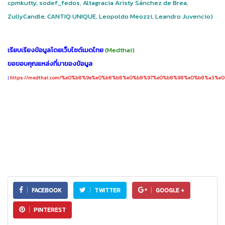
cpmkutty, sodef_fedos, Altagracia Aristy Sánchez de Brea,
ZullyCandle, CANTIQ UNIQUE, Leopoldo Meozzi, Leandro Juvencio)
เรียบเรียงข้อมูลโดยเว็บไซต์เมดไทย
(Medthai)
ขอขอบคุณแหล่งที่มาของข้อมูล
:
https://medthai.com/%e0%b8%9e%e0%b8%b8%e0%b8%97%e0%b8%98%e0%b8%a3%e
FACEBOOK
TWITTER
GOOGLE +
PINTEREST