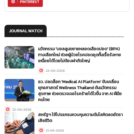
PINTEREST
JOURNAL WATCH
นวัตกรรม 'บอลลูนขยายหลอดเลือดปอด' (BPA)
ทางเลือกใหม่ ช่วยผู้ป่วยโรคปอดอุดกั้นเรื้อรังหาย
เหนื่อยได้โดยไม่ต้องผ่าตัดใหญ่
22-06-2026
อว. ปลดล็อก 'Medical AI Platform' ขับเคลื่อน
ยุทธศาสตร์ Wellness Thailand ดันนวัตกรรม
สุขภาพ ช่วยตรวจเจอโรคร้ายได้ไวขึ้น จาก AI ฝีมือ
คนไทย
22-06-2026
สหรัฐฯ ใช้โปรแกรมควบคุมความดันโลหิตลดอัตรา
เสียชีวิต
21-05-2026