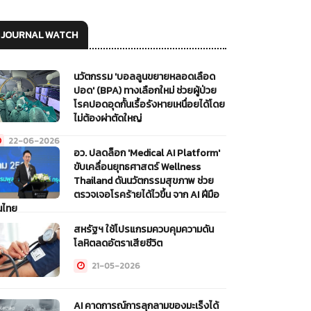
JOURNAL WATCH
นวัตกรรม 'บอลลูนขยายหลอดเลือด
ปอด' (BPA) ทางเลือกใหม่ ช่วยผู้ป่วย
โรคปอดอุดกั้นเรื้อรังหายเหนื่อยได้โดย
ไม่ต้องผ่าตัดใหญ่
22-06-2026
อว. ปลดล็อก 'Medical AI Platform'
ขับเคลื่อนยุทธศาสตร์ Wellness
Thailand ดันนวัตกรรมสุขภาพ ช่วย
ตรวจเจอโรคร้ายได้ไวขึ้น จาก AI ฝีมือ
นไทย
สหรัฐฯ ใช้โปรแกรมควบคุมความดัน
22-06-2026
โลหิตลดอัตราเสียชีวิต
21-05-2026
AI คาดการณ์การลุกลามของมะเร็งได้