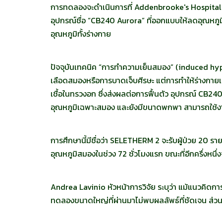
การทดลองจะดำเนินการที่ Addenbrooke's Hospital ซึ่
อุปกรณ์ชื่อ “CB240 Aurora” ที่ออกแบบให้ลดอุณหภู
อุณหภูมิทั้งร่างกาย
ปัจจุบันเทคนิค “การทำความเย็นสมอง” (induced h
เลือดสมองหรือการบาดเจ็บศีรษะ แต่การทำให้ร่างกายเย
เชื้อในทรวงอก ซึ่งส่งผลต่อการฟื้นตัว อุปกรณ์ CB2
อุณหภูมิเฉพาะสมอง และยังมีขนาดพกพา สามารถใช้งา
การศึกษานี้มีชื่อว่า SELETHERM 2 จะรับผู้ป่วย 20 รา
อุณหภูมิสมองในช่วง 72 ชั่วโมงแรก ขณะที่อีกครึ่งหนึ
Andrea Lavinio หัวหน้าการวิจัย ระบุว่า แม้แนวคิด
ทดลองขนาดใหญ่ที่ผ่านมาไม่พบผลลัพธ์ที่ชัดเจน ส่วน