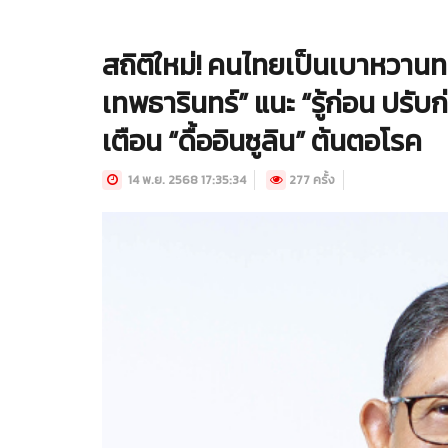
สถิติใหม่! คนไทยเป็นเบาหวานทะ
เทพธารินทร์” แนะ “รู้ก่อน ปรั
เตือน “ดื้ออินซูลิน” ต้นตอโรค
14 พ.ย. 2568 17:35:34
277 ครั้ง