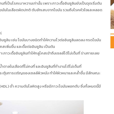
องคนที่เป็นโรคเบาหวานเท่านั้น เพราะภาวะดื้ออินซูลินยังเป็นจุดเริ่มต้น
ง ไขมันในเลือดผิดปกติ ตับอักเสบจากไขมัน รวมถึงโรคหัวใจและหลอด
่
ออินซูลิน เช่น ไขมันบางชนิดทำให้ความไวต่ออินซูลินลดลง กรดไขมัน
พิ่มขึ้น และดื้อต่ออินซูลิน เป็นต้น
าวะดื้ออินซูลินทำให้กลูโคสเข้าถึงเซลล์ได้ไม่เต็มที่ ร่างกายเลย
ตาลในเลือดที่ไม่คงที่ และอินซูลินที่ทำงานได้ไม่เต็มที่
ปกระตุ้นการเจริญของเซลล์ผิวหนัง ทำให้ผิวหนาและคล้ำขึ้น มีลักษณะ
DL) ต่ำ ความดันโลหิตสูง หรือมีภาวะไขมันพอกตับ ซึ่งทั้งหมดนี้มี