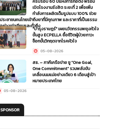
ครบรอบ 60 ปีแห่งการก่อตั้ง พร้อม
เปิดโรงงานรังสิต ระยะที่ 2 เพื่อเพิ่ม
กำลังการผลิตเต็มรูปแบบ 100% ช่วย
้ประชาชนคนไทยเข้าถึงยาที่มีคุณภาพ และราคาที่เป็นธรรม
้อย่างเท่าเทียมและทั่วถึง
"บำรุงราษฎร์" เผยนวัตกรรมพยุงหัวใจ
ขั้นสูง ECPELLA ยื้อชีวิตผู้ป่วยภาวะ
05-08-2026
ช็อกขั้นวิกฤตจากโรคหัวใจ
05-08-2026
สธ. – ภาคีเครือข่าย ชู “One Goal,
One Commitment” รวมพลังขับ
เคลื่อนนมแม่อย่างเดียว 6 เดือนสู่เป้า
หมายประเทศไทย
05-08-2026
SPONSOR