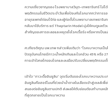
ความเชี่ยวชาญของ โรงพยาบาลวิมุต-เทพธารินทร์ ไม่ได้อยู่ท
พฤติกรรมในชีวิตประจำวันเพื่อป้องกันโรคมากกว่าการรอร
อายุรแพทย์ต่อมไร้ท่อ และผู้ก่อตั้งโรงพยาบาลเทพธารินทร
กลับมาใช้บริการ แต่ Theptarin Model มุ่งให้คนดูแลตัวเ
สำคัญของการชะลอและหยุดยั้งโรคเรื้อรัง หรือหากเป็น
ศ.เกียรติคุณ นพ.เทพ กล่าวเพิ่มเติมว่า “โรคเบาหวานเป็น
ปัจจุบันคนไทยมีภาวะน้ำหนักเกินและโรคอ้วน 45% หรือ 27
การเข้าใจกลไกของโรคและลงมือปรับเปลี่ยนพฤติกรรมตั้
เข้าใจ “ภาวะดื้ออินซูลิน” จุดเริ่มต้นของโรคเบาหวานประเภ
อินซูลินคือฮอร์โมนที่ช่วยนำน้ำตาลในเลือดเข้าสู่เซลล์เพื่
สนองต่ออินซูลินตามปกติ ส่งผลให้ตับอ่อนต้องทำงานหนักขึ้น
ที่สุดกลายเป็นโรคเบาหวาน