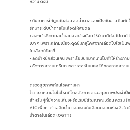
หวาน ดังนี้
• กินอาหารให้ถูกสัดส่วน ลดน้ำตาลและแป้งขัดขาว กินผักใ
รักษาระดับน้ำตาลในเลือดให้สมดุล
• ออกกำลังกายสม่ำเสมอ อย่างน้อย 150 นาทีต่อสัปดาห์ โดย
เบา ๆ เพราะกล้ามเนื้อจะดูดซึมกลูโคสจากเลือดไปใช้เป็น
ในเลือดให้คงที่
• ลดน้ำหนักส่วนเกิน เพราะไขมันที่มากเกินไปทำให้ร่างกายด
• จัดการความเครียด เพราะฮอร์โมนคอร์ติซอลจากความเครีย
ตรวจสุขภาพก่อนโรคถามหา
โรคเบาหวานไม่ใช่โรคที่ไกลตัว การตรวจสุขภาพประจำปีแ
สำหรับผู้ที่มีความเสี่ยงหรือเริ่มมีสัญญาณเตือน ควรปรึ
A1C เพื่อหาค่าเฉลี่ยน้ำตาลสะสมในเลือดตลอดช่วง 2-3 เ
น้ำตาลในเลือด (OGTT)