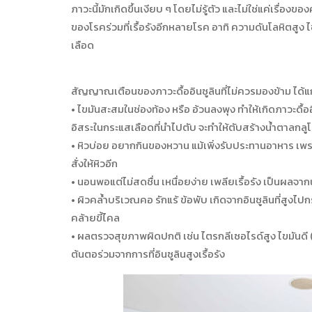
ภาวะนี้มักเกิดขึ้นเงียบ ๆ โดยไม่รู้ตัว และไม่ใช่แค่เรื่องข
ของโรคร่วมที่เรื้อรังอีกหลายโรค อาทิ ความดันโลหิตสู
เลือด
สัญญาณเตือนของภาวะดื้ออินซูลินที่ไม่ควรมองข้าม ได้แก
• ไขมันสะสมในช่องท้อง หรือ อ้วนลงพุง ทำให้เกิดภาวะดื้
อิสระในกระแสเลือดที่นำไปตับ จะทำให้ตับสร้างน้ำตาลกลูโคสเ
• หิวบ่อย อยากกินของหวาน แม้เพิ่งรับประทานอาหาร เพราะภ
สั่งให้หิวอีก
• นอนพอแต่ไม่สดชื่น เหนื่อยง่าย เพลียเรื้อรัง เป็นผลจากน้ำ
• ผิวคล้ำบริเวณคอ รักแร้ ข้อพับ เกิดจากอินซูลินที่สูงไ
คล้ายขี้ไคล
• ผลตรวจสุขภาพผิดปกติ เช่น ไตรกลีเซอไรด์สูง ไขมันดี (H
ต้นตอร่วมจากการที่อินซูลินสูงเรื้อรัง