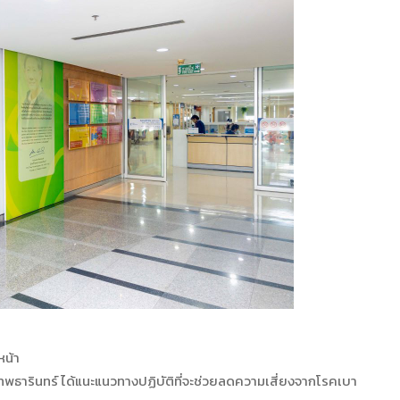
หน้า
พธารินทร์ ได้แนะแนวทางปฏิบัติที่จะช่วยลดความเสี่ยงจากโรคเบา