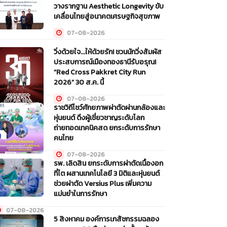
วางรากฐาน Aesthetic Longevity ขับ
เคลื่อนไทยสู่อนาคตเศรษฐกิจสุขภาพ
07-08-2026
วิ่งด้วยใจ...ให้ด้วยรัก! ชวนนักวิ่งสัมผัส
ประสบการณ์เมืองทองธานีรับอรุณ!
“Red Cross Pakkret City Run
2026” 30 ส.ค. นี้
07-08-2026
ราชวิถีโชว์ศักยภาพผ่าตัดผ่านกล้องและ
หุ่นยนต์ ดึงผู้เชี่ยวชาญระดับโลก
ถ่ายทอดเทคนิคสด ยกระดับการรักษา
คนไทย
07-08-2026
รพ. เลิดสิน ยกระดับการผ่าตัดเนื้องอก
ที่ไต ผสานเทคโนโลยี 3 มิติและหุ่นยนต์
ช่วยผ่าตัด Versius Plus เพิ่มความ
แม่นยำในการรักษา
07-08-2026
5 สิงหาคม องค์การเภสัชกรรมฉลอง