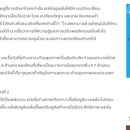
ี่การรักษาโรคเท่านั้น แต่ยังมุ่งเน้นให้มีการปรับเปลี่ยน
ักษาเมื่อเจ็บป่วย โดย ศ.เกียรติคุณ นพ.เทพ หิมะทองคำ
์ ได้กล่าวถึงแนวคิดที่แตกต่างนี้ว่า “โรงพยาบาลส่วนใหญ่เน้นให้คน
องได้ เราเชื่อว่าการให้ความรู้และการปรับพฤติกรรมเป็นหัวใจ
แล้วก็จะสามารถควบคุมโรค ชะลอภาวะแทรกซ้อนต่างๆได้
โรคเรื้อรังที่สร้างภาระด้านสุขภาพเป็นอันดับต้น ๆ ของประเทศไทย
.4 ล้านคน และมีคนที่เสี่ยงเป็นเบาหวานในอนาคตถึง 5.7 ล้านคน
งแต่วันนี้ คือ กุญแจสำคัญในการลดภาระด้านสุขภาพของประเทศ”
ทที่ 2
อใช้เป็นพลังงาน แต่เมื่อร่างกายเกิดภาวะดื้ออินซูลิน เซลล์จะไม่ตอบ
 หลั่งอินซูลินเพิ่มขึ้นแต่อินซูลินทำงานไม่มีประสิทธิภาพ และใน