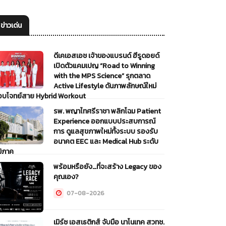
ข่าวเด่น
ดีเคเอสเอช เจ้าของแบรนด์ ฮีรูดอยด์
เปิดตัวแคมเปญ “Road to Winning
with the MPS Science” รุกตลาด
Active Lifestyle ดันภาพลักษณ์ใหม่
อบโจทย์สาย Hybrid Workout
รพ. พญาไทศรีราชา พลิกโฉม Patient
07-08-2026
Experience ออกแบบประสบการณ์
การ ดูแลสุขภาพใหม่ทั้งระบบ รองรับ
อนาคต EEC และ Medical Hub ระดับ
มิภาค
พร้อมหรือยัง…ที่จะสร้าง Legacy ของ
07-08-2026
คุณเอง?
07-08-2026
เมิร์ซ เอสเธติกส์ จับมือ นาโนเทค สวทช.