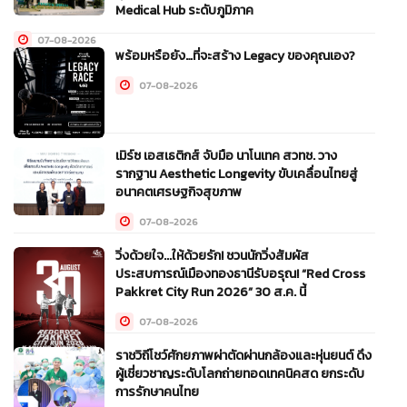
Medical Hub ระดับภูมิภาค
07-08-2026
พร้อมหรือยัง…ที่จะสร้าง Legacy ของคุณเอง?
07-08-2026
เมิร์ซ เอสเธติกส์ จับมือ นาโนเทค สวทช. วาง
รากฐาน Aesthetic Longevity ขับเคลื่อนไทยสู่
อนาคตเศรษฐกิจสุขภาพ
07-08-2026
วิ่งด้วยใจ...ให้ด้วยรัก! ชวนนักวิ่งสัมผัส
ประสบการณ์เมืองทองธานีรับอรุณ! “Red Cross
Pakkret City Run 2026” 30 ส.ค. นี้
07-08-2026
ราชวิถีโชว์ศักยภาพผ่าตัดผ่านกล้องและหุ่นยนต์ ดึง
ผู้เชี่ยวชาญระดับโลกถ่ายทอดเทคนิคสด ยกระดับ
การรักษาคนไทย