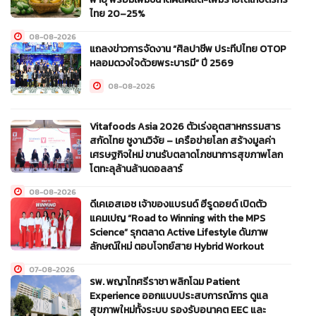
ไทย 20–25%
08-08-2026
แถลงข่าวการจัดงาน “ศิลปาชีพ ประทีปไทย OTOP
หลอมดวงใจด้วยพระบารมี” ปี 2569
08-08-2026
Vitafoods Asia 2026 ตัวเร่งอุตสาหกรรมสาร
สกัดไทย ชูงานวิจัย – เครือข่ายโลก สร้างมูลค่า
เศรษฐกิจใหม่ ขานรับตลาดโภชนาการสุขภาพโลก
โตทะลุล้านล้านดอลลาร์
08-08-2026
ดีเคเอสเอช เจ้าของแบรนด์ ฮีรูดอยด์ เปิดตัว
แคมเปญ “Road to Winning with the MPS
Science” รุกตลาด Active Lifestyle ดันภาพ
ลักษณ์ใหม่ ตอบโจทย์สาย Hybrid Workout
07-08-2026
รพ. พญาไทศรีราชา พลิกโฉม Patient
Experience ออกแบบประสบการณ์การ ดูแล
สุขภาพใหม่ทั้งระบบ รองรับอนาคต EEC และ