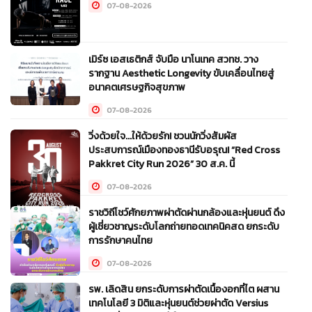
07-08-2026
เมิร์ซ เอสเธติกส์ จับมือ นาโนเทค สวทช. วาง
รากฐาน Aesthetic Longevity ขับเคลื่อนไทยสู่
อนาคตเศรษฐกิจสุขภาพ
07-08-2026
วิ่งด้วยใจ...ให้ด้วยรัก! ชวนนักวิ่งสัมผัส
ประสบการณ์เมืองทองธานีรับอรุณ! “Red Cross
Pakkret City Run 2026” 30 ส.ค. นี้
07-08-2026
ราชวิถีโชว์ศักยภาพผ่าตัดผ่านกล้องและหุ่นยนต์ ดึง
ผู้เชี่ยวชาญระดับโลกถ่ายทอดเทคนิคสด ยกระดับ
การรักษาคนไทย
07-08-2026
รพ. เลิดสิน ยกระดับการผ่าตัดเนื้องอกที่ไต ผสาน
เทคโนโลยี 3 มิติและหุ่นยนต์ช่วยผ่าตัด Versius