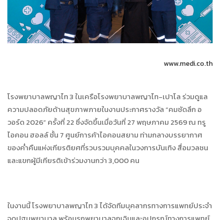
www.medi.co.th
โรงพยาบาลพญาไท 3 ในเครือโรงพยาบาลพญาไท-เปาโล ร่วมดูแล
ความปลอดภัยด้านสุขภาพภายในงานประกาศรางวัล “คมชัดลึก อ
วอร์ด 2026” ครั้งที่ 22 ซึ่งจัดขึ้นเมื่อวันที่ 27 พฤษภาคม 2569 ณ ทรู
ไอคอน ฮอลล์ ชั้น 7 ศูนย์การค้าไอคอนสยาม ท่ามกลางบรรยากาศ
ของค่ำคืนแห่งเกียรติยศที่รวบรวมบุคคลในวงการบันเทิง สื่อมวลชน
และแขกผู้มีเกียรติเข้าร่วมงานกว่า 3,000 คน
ในงานนี้ โรงพยาบาลพญาไท 3 ได้จัดทีมบุคลากรทางการแพทย์ประจำ
จุดปฐมพยาบาล พร้อมรถพยาบาลฉุกเฉินและอุปกรณ์ทางการแพทย์