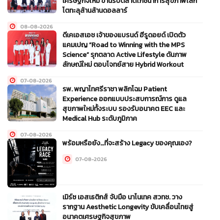
เศรษฐกิจใหม่ ขานรับตลาดโภชนาการสุขภาพโลก
โตทะลุล้านล้านดอลลาร์
08-08-2026
ดีเคเอสเอช เจ้าของแบรนด์ ฮีรูดอยด์ เปิดตัว
แคมเปญ “Road to Winning with the MPS
Science” รุกตลาด Active Lifestyle ดันภาพ
ลักษณ์ใหม่ ตอบโจทย์สาย Hybrid Workout
07-08-2026
รพ. พญาไทศรีราชา พลิกโฉม Patient
Experience ออกแบบประสบการณ์การ ดูแล
สุขภาพใหม่ทั้งระบบ รองรับอนาคต EEC และ
Medical Hub ระดับภูมิภาค
07-08-2026
พร้อมหรือยัง…ที่จะสร้าง Legacy ของคุณเอง?
07-08-2026
เมิร์ซ เอสเธติกส์ จับมือ นาโนเทค สวทช. วาง
รากฐาน Aesthetic Longevity ขับเคลื่อนไทยสู่
อนาคตเศรษฐกิจสุขภาพ