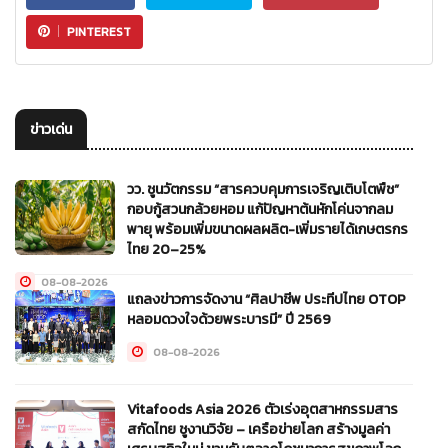
PINTEREST
ข่าวเด่น
วว. ชูนวัตกรรม “สารควบคุมการเจริญเติบโตพืช”
กอบกู้สวนกล้วยหอม แก้ปัญหาต้นหักโค่นจากลม
พายุ พร้อมเพิ่มขนาดผลผลิต-เพิ่มรายได้เกษตรกร
ไทย 20–25%
08-08-2026
แถลงข่าวการจัดงาน “ศิลปาชีพ ประทีปไทย OTOP
หลอมดวงใจด้วยพระบารมี” ปี 2569
08-08-2026
Vitafoods Asia 2026 ตัวเร่งอุตสาหกรรมสาร
สกัดไทย ชูงานวิจัย – เครือข่ายโลก สร้างมูลค่า