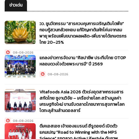
ข่าวเด่น
วว. ชูนวัตกรรม “สารควบคุมการเจริญเติบโตพืช”
กอบกู้สวนกล้วยหอม แก้ปัญหาต้นหักโค่นจากลม
พายุ พร้อมเพิ่มขนาดผลผลิต-เพิ่มรายได้เกษตรกร
ไทย 20–25%
08-08-2026
แถลงข่าวการจัดงาน “ศิลปาชีพ ประทีปไทย OTOP
หลอมดวงใจด้วยพระบารมี” ปี 2569
08-08-2026
Vitafoods Asia 2026 ตัวเร่งอุตสาหกรรมสาร
สกัดไทย ชูงานวิจัย – เครือข่ายโลก สร้างมูลค่า
เศรษฐกิจใหม่ ขานรับตลาดโภชนาการสุขภาพโลก
โตทะลุล้านล้านดอลลาร์
08-08-2026
ดีเคเอสเอช เจ้าของแบรนด์ ฮีรูดอยด์ เปิดตัว
แคมเปญ “Road to Winning with the MPS
Science” รุกตลาด Active Lifestyle ดันภาพ