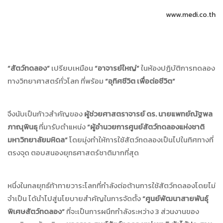
www.medi.co.th
“
สัตว์ทดลอง
”
เปรียบเหมือน
“
อาจารย์ใหญ่
”
ในห้องปฏิบัติการทดลอง
ทางวิทยาศาสตร์ทั่วโลก ที่พร้อม
“
อุทิศชีวิต เพื่อต่อชีวิต
”
จึงนับเป็นก้าวสำคัญของ
ผู้ช่วยศาสตราจารย์ ดร
.
นายแพทย์ณัฐพล
ภาณุพินธุ
ที่มารับตำแหน่ง
“
ผู้อำนวยการศูนย์สัตว์ทดลองแห่งชาติ
มหาวิทยาลัยมหิดล
”
โดยมุ่งทำให้การใช้สัตว์ทดลองเป็นไปในทิศทางที่
ตรงจุด ตอบสนองยุทธศาสตร์ชาติมากที่สุด
หนึ่งในกลยุทธ์ท้าทายวาระโลกที่กำลังต่อต้านการใช้สัตว์ทดลองโดยไม่
จำเป็น ได้นำไปสู่นโยบายสำคัญในการจัดตั้ง
“
ศูนย์พัฒนาสายพันธุ์
พิเศษสัตว์ทดลอง
”
ที่จะเป็นการผนึกกำลังระหว่าง 3 ส่วนงานของ