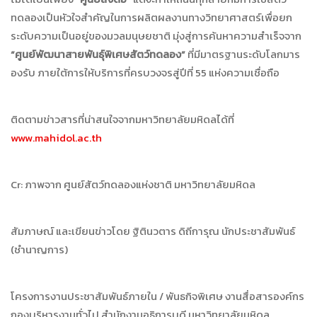
ทดลองเป็นหัวใจสำคัญในการผลิตผลงานทางวิทยาศาสตร์เพื่อยก
ระดับความเป็นอยู่ของมวลมนุษยชาติ มุ่งสู่การค้นหาความสำเร็จจาก
“
ศูนย์พัฒนาสายพันธุ์พิเศษสัตว์ทดลอง
”
ที่มีมาตรฐานระดับโลกมาร
องรับ ภายใต้การให้บริการที่ครบวงจรสู่ปีที่ 55 แห่งความเชื่อถือ
ติดตามข่าวสารที่น่าสนใจจากมหาวิทยาลัยมหิดลได้ที่
www.mahidol.ac.th
Cr: ภาพจาก ศูนย์สัตว์ทดลองแห่งชาติ มหาวิทยาลัยมหิดล
สัมภาษณ์ และเขียนข่าวโดย ฐิตินวตาร ดิถีการุณ นักประชาสัมพันธ์
(ชำนาญการ)
โครงการงานประชาสัมพันธ์ภายใน / พันธกิจพิเศษ งานสื่อสารองค์กร
กองบริหารงานทั่วไป สำนักงานอธิการบดี มหาวิทยาลัยมหิดล