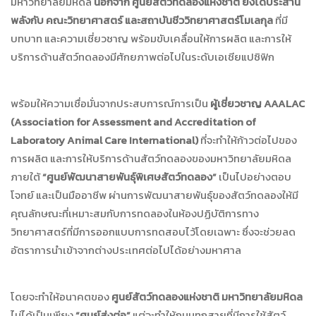
มหาวิทยาลัยมหิดล
นอกจาก ศูนย์สัตว์ทดลองแห่งชาติ ยังได้ประสาน
พลังกับ คณะวิทยาศาสตร์ และสถาบันชีววิทยาศาสตร์โมเลกุล
ที่มี
บทบาท และความเชี่ยวชาญ พร้อมขับเคลื่อนให้การผลิต และการให้
บริการด้านสัตว์ทดลองมีศักยภาพต่อไปในระดับเอเชียแปซิฟิก
พร้อมให้ความเชื่อมั่นจากประสบการณ์การเป็น
ผู้เชี่ยวชาญ
AAALAC
(Association for Assessment and Accreditation of
Laboratory Animal Care International)
ที่จะทำให้ก้าวต่อไปของ
การผลิต และการให้บริการด้านสัตว์ทดลองของมหาวิทยาลัยมหิดล
ภายใต้
“
ศูนย์พัฒนาสายพันธุ์พิเศษสัตว์ทดลอง
”
เป็นไปอย่างตอบ
โจทย์ และเป็นมืออาชีพ ผ่านการพัฒนาสายพันธุ์ของสัตว์ทดลองให้มี
คุณลักษณะที่เหมาะสมกับการทดลองในห้องปฏิบัติการทาง
วิทยาศาสตร์ที่มีการออกแบบการทดสอบไว้โดยเฉพาะ ซึ่งจะช่วยลด
อัตราการนำเข้าจากต่างประเทศต่อไปได้อย่างมหาศาล
โดยจะทำให้อนาคตของ
ศูนย์สัตว์ทดลองแห่งชาติ มหาวิทยาลัยมหิดล
ไม่ได้เป็นเพียง
“
ศูนย์ส่งต่อ
”
แต่จะทำให้ถนนทุกสายที่มีการใช้สัตว์