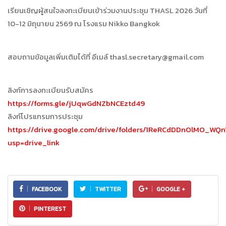
เรียนเชิญผู้สนใจลงทะเบียนเข้าร่วมงานประชุม THASL 2026 วันที่
10-12 มิถุนายน 2569 ณ โรงแรม Nikko Bangkok
สอบถามข้อมูลเพิ่มเติมได้ที่ อีเมล์ thasl.secretary@gmail.com
ลิงก์การลงทะเบียนรับสมัคร
https://forms.gle/jUqwGdNZbNCEztd49
ลิงก์โปรแกรมการประชุม
https://drive.google.com/drive/folders/1ReRCdDDnOlMO_W
usp=drive_link
FACEBOOK
TWITTER
GOOGLE +
PINTEREST