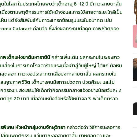
่สุดในโลก ในประเทศไทยพบว่าเด็กอายุ 6–12 ปี มีภาวะสายตาสั้น
ต่อเนื่องตามพฤติกรรมการใช้หน้าจอและการใช้สายตาระยะใกล้เป็น
ห็น แต่ยังสัมพันธ์กับภาวะแทรกซ้อนรุนแรงในอนาคต เช่น
ma Cataract ก่อนวัย ซึ่งส่งผลกระทบต่อคุณภาพชีวิตของ
าพเด็กแห่งชาติมหาราชินี
กล่าวเพิ่มเติม ผลกระทบในระยะยาว
่ยงในการเกิดโรคตาร้ายแรงเมื่อเข้าสู่วัยผู้ใหญ่ ได้แก่ ต้อหิน
ือหลุดลอก ภาวะจอประสาทตาเสื่อมจากสายตาสั้น ผลกระทบใน
ธิ และคุณภาพชีวิต เด็กบางคนมีอการปวดตา ปวดศีรษะ และไม่
รอง 1. ส่งเสริมให้เด็กทำกิจกรรมกลางแจ้งอย่างน้อยวันละ 2
ยตทุก 20 นาที เมื่ออ่านหนังสือหรือใช้หน้าจอ 3. พาเด็กตรวจ
เศษ หัวหน้ากลุ่มงานจักษุวิทยา
กล่าวต่อว่า วิธีการชะลอการ
ารเปลี่ยนพฤติกรรม แว่นตาชะลอสายตาสั้น ยาหยอดตา และ