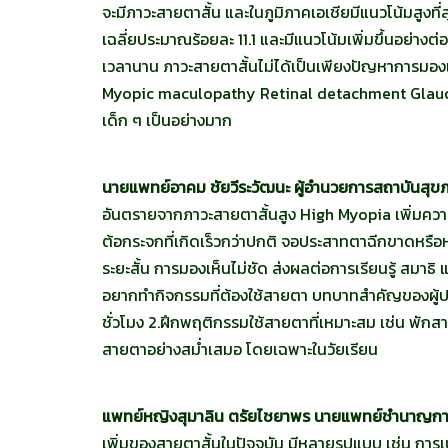
จะมีภาวะสายตาสั้น และในภูมิภาคเอเชียมีแนวโน้มสูงที
เฉลี่ยประมาณร้อยละ 11.1 และมีแนวโน้มเพิ่มขึ้นอย่าง
เวลานาน ภาวะสายตาสั้นไม่ได้เป็นเพียงปัญหาการมองเ
Myopic maculopathy Retinal detachment Glauco
เด็ก ๆ เป็นอย่างมาก
นายแพทย์อาคม ชัยวีระวัฒนะ ผู้อำนวยการสถาบันสุขภ
อันตรายจากภาวะสายตาสั้นสูง High Myopia เพิ่มความเสี
ต้อกระจกที่เกิดเร็วกว่าปกติ จอประสาทตาฉีกขาดหร
ระยะสั้น การมองเห็นไม่ชัด ส่งผลต่อการเรียนรู้ สมา
อยากทำกิจกรรมที่ต้องใช้สายตา บทบาทสำคัญของผู้ปกค
ชั่วโมง 2.ฝึกพฤติกรรมใช้สายตาที่เหมาะสม เช่น พักสา
สายตาอย่างสม่ำเสมอ โดยเฉพาะในวัยเรียน
แพทย์หญิงสุมาลิน ตรัยไชยาพร นายแพทย์ชำนาญการพิ
เพิ่มของสายตาสั้นในปัจจุบัน มีหลายรูปแบบ เช่น ก