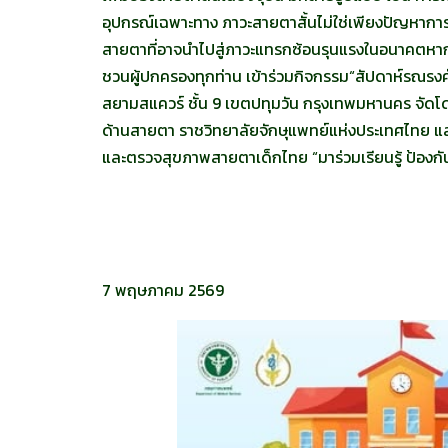
อุปกรณ์เฉพาะทาง ภาวะสายตาสั้นไม่ใช่เพียงปัญหาการมอง
สายตาที่อาจนำไปสู่ภาวะแทรกซ้อนรุนแรงในอนาคตหากไม
ชวนผู้ปกครองทุกท่าน เข้าร่วมกิจกรรม“สัปดาห์รณรงค์ส
สยามสแควร์ ชั้น 9 เขตปทุมวัน กรุงเทพมหานคร จัด
ด้านสายตา ราชวิทยาลัยจักษุแพทย์แห่งประเทศไทย และ
และตรวจสุขภาพสายตาเด็กไทย “มาร่วมเรียนรู้ ป้องก
7 พฤษภาคม 2569