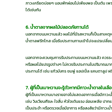
ภาวะเครียดบ่อยๆ นอนพักผ่อนไม่เพียงพอ เป็นต้น เพราะ
ได้เช่นกัน
6. น้ำตาลจากผลไม้ปลอดภัยทานได้
นอกจากขนมหวานแล้ว ผลไม้ที่มีรสหวานก็เป็นสาเหตุหลัก
น้ำตาลฟรักโทส เมื่อรับประทานทานเข้าไปจะแปรเปลี่ยน
นอกจากจะควบคุมการรับประทานขนมหวานแล้ว ควรระวังเ
หรือผลไม้แปรรูปต่างๆ ไม่ควรรับประทานในปริมาณมาก เช่
ประทานได้ เช่น แก้วมังกร ชมพู่ แอปเปิ้ล แคนตาลูป ฝรั่
7. ผู้ที่เป็นเบาหวานจะรู้ตัวหากมีภาวะน้ำตาลในเลื
ผู้ที่เป็นเบาหวานบางรายอาจไม่แสดงอาการเมื่อมีภาวะ
เช่น วิงเวียนศีรษะ ใจสั่น หัวใจเต้นแรง อ่อนเพลีย ปาก
เป็นประจำ หรือตรวจเมื่อมีอาการ หรือสงสัยว่ามีภาวะน