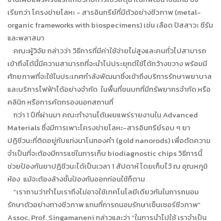
เรียกว่า โครงข่ายโลหะ - สารอินทรีย์ที่มีตัวอย่างชีวภาพ (metal-
organic frameworks with biospecimens) เช่น เลือด ปัสสาวะ ซีรัม
และพลาสมา
คณะผู้วิจัย กล่าวว่า วิธีการที่มีค่าใช้จ่ายไม่สูงและคนทั่วไปสามารถ
เข้าถึงได้นี้มีความสามารถที่จะนำไปประยุกต์ใช้ได้กว้างขวาง พร้อมมี
ศักยภาพที่จะใช้ในประเทศกำลังพัฒนาซึ่งเข้าถึงบริการรักษาพยาบาล
และบริการไฟฟ้าได้อย่างจำกัด ในพื้นที่ชนบทที่มีทรัพยากรจำกัด หรือ
คลินิก หรือการคัดกรองนอกสถานที่
กว่า 1 ปีที่ผ่านมา คณะทำงานได้เผยแพร่รายงานใน Advanced
Materials ซึ่งมีการเพาะโครงข่ายโลหะ-สารอินทรีย์รอบ ๆ ยา
ปฏิชีวนะที่ติดอยู่กับแท่งนาโนทองคำ (gold nanorods) เพื่อตัดความ
จำเป็นที่จะต้องมีการแช่ในการเก็บ biodiagnostic chips วิธีการนี้
ช่วยป้องกันยาปฏิชีวนะได้เป็นเวลา 1 สัปดาห์ โดยเก็บไว้ ณ อุณหภูมิ
ห้อง แม้จะต้องล้างชั้นป้องกันออกก่อนใช้ก็ตาม
“เราถามว่าทำไมเราถึงไม่อาจใช้เทคโนโลยีเดียวกันในการถนอม
รักษาตัวอย่างทางชีวภาพ แทนที่การถนอมรักษาเซ็นเซอร์ชีวภาพ”
Assoc. Prof. Singamaneni กล่าวและว่า “ในการนำไปใช้ เราจำเป็น