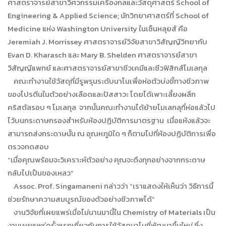
ศาสตราจารย์สาขาวิศวกรรมเครื่องกลและวัสดุศาสตร์ School of
Engineering & Applied Science; นักวิทยาศาสตร์ที่ School of
Medicine แห่ง Washington University ในเซ็นหลุยส์ คือ
Jeremiah J. Morrissey ศาสตราจารย์วิจัยสาขาวิสัญญีวิทยากับ
Evan D. Kharasch และ Mary B. Shelden ศาสตราจารย์สาขา
วิสัญญีแพทย์ และศาสตราจารย์สาขาชีวเคมีและชีวฟิสิกส์โมเลกุล
คณะทำงานใช้วัสดุที่มีรูพรุนระดับนาโนเพื่อห่อตัวบ่งชี้ทางชีวภาพ
ของโปรตีนในตัวอย่างเลือดและปัสสาวะ โดยได้เพาะเลี้ยงผลึก
คริสตัลรอบ ๆ โมเลกุล จากนั้นคณะทำงานได้ย้ายโมเลกลุที่ห่อแล้วไป
ไว้บนกระดาษกรองสำหรับห้องปฏิบัติการมาตรฐาน เมื่อแห้งแล้วจะ
สามารถส่งกระดาษนั้น ณ อุณหภูมิใด ๆ ก็ตามไปที่ห้องปฏิบัติการเพื่อ
ตรวจทดสอบ
“เมื่อคุณพร้อมจะวิเคราะห์ตัวอย่าง คุณจะดึงทุกอย่างจากกระดาษ
กลับไปเป็นของเหลว”
Assoc. Prof. Singamaneni กล่าวว่า “เราแสดงให้เห็นว่า วิธีการนี้
ช่วยรักษาความสมบูรณ์ของตัวอย่างชีวภาพได้”
งานวิจัยที่เผยแพร่เมื่อไม่นานมานี้ใน Chemistry of Materials เป็น
งานเผยแพร่ครั้งแรกเกี่ยวกับการใช้วัสดุนาโนที่พัฒนาขึ้นใหม่ ซึ่ง