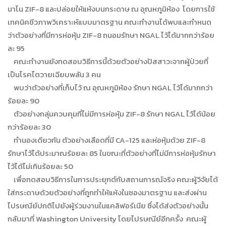
นาโน ZIF-8 และปล่อยให้แห้งบนกระดาษ ณ อุณหภูมิห้อง โดยการใช้
เทคนิคชีวภาพวิเคราะห์แบบมาตรฐาน คณะทำงานได้พบและกำหนด
ว่าตัวอย่างที่มีการห่อหุ้ม ZIF-8 ถนอมรักษา NGAL ไว้ได้มากกว่าร้อย
ละ 95
คณะทำงานยังทดสอบวิธีการนี้ด้วยตัวอย่างปัสสาวะจากผู้ป่วยที่
เป็นโรคไตวายเฉียบพลัน 3 คน
พบว่าตัวอย่างที่เก็บไว้ ณ อุณหภูมิห้อง รักษา NGAL ไว้ได้มากกว่า
ร้อยละ 90
ตัวอย่างกลุ่มควบคุมที่ไม่มีการห่อหุ้ม ZIF-8 รักษา NGAL ไว้ได้น้อย
กว่าร้อยละ 30
ทำนองเดียวกัน ตัวอย่างเลือดที่มี CA-125 และห่อหุ้มด้วย ZIF-8
รักษาไว้ได้ประมาณร้อยละ 85 ในขณะที่ตัวอย่างที่ไม่มีการห่อหุ้มรักษา
ไว้ได้ไม่เกินร้อยละ 50
เพื่อทดสอบวิธีการในการประยุกต์กับสถานการณ์จริง คณะผู้วิจัยได้
ใส่กระดาษด้วยตัวอย่างที่ถูกทำให้แห้งในซองมาตรฐาน และส่งผ่าน
ไปรษณีย์ปกติไปยังผู้ร่วมงานในแคลิฟอร์เนีย ซึ่งได้ส่งตัวอย่างนั้น
กลับมาที่ Washington University โดยไปรษณีย์อีกครั้ง คณะผู้