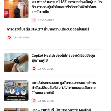
'ศ.นพ.กุลวี เนตรมณี' ได้รับการยกย่องเป็นผู้บุกเบิก
08-07-2026
ด้านการกระตุ้นหัวใจและสรีรวิทยาไฟฟ้าหัวใจคน
แรกในเอเชีย
30-06-2026
การตรวจโปรตีน pTau217 ทำนายความเสี่ยงของอัลไซเมอร์
23-06-2026
Copilot Health ของไมโครซอฟต์เชื่อมข้อมูล
สุขภาพผู้ใช้
23-06-2026
สถาบันโรคทรวงอก ชูนวัตกรรมการแพทย์ การ
ผ่าตัดเปลี่ยนลิ้นหัวใจ TAVI ผ่านหลอดเลือดคอ
(Transcarotid)
23-06-2026
มจธ.–รามาธิบดี เปิด 'Osscentric Medical