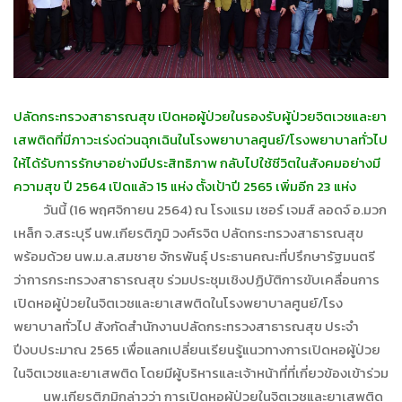
ปลัดกระทรวงสาธารณสุข เปิดหอผู้ป่วยในรองรับผู้ป่วยจิตเวชและยา
เสพติดที่มีภาวะเร่งด่วนฉุกเฉินในโรงพยาบาลศูนย์/โรงพยาบาลทั่วไป
ให้ได้รับการรักษาอย่างมีประสิทธิภาพ กลับไปใช้ชีวิตในสังคมอย่างมี
ความสุข ปี 2564 เปิดแล้ว 15 แห่ง ตั้งเป้าปี 2565 เพิ่มอีก 23 แห่ง
วันนี้ (16 พฤศจิกายน 2564) ณ โรงแรม เซอร์ เจมส์ ลอดจ์ อ.มวก
เหล็ก จ.สระบุรี นพ.เกียรติภูมิ วงศ์รจิต ปลัดกระทรวงสาธารณสุข
พร้อมด้วย นพ.ม.ล.สมชาย จักรพันธุ์ ประธานคณะที่ปรึกษารัฐมนตรี
ว่าการกระทรวงสาธารณสุข ร่วมประชุมเชิงปฏิบัติการขับเคลื่อนการ
เปิดหอผู้ป่วยในจิตเวชและยาเสพติดในโรงพยาบาลศูนย์/โรง
พยาบาลทั่วไป สังกัดสำนักงานปลัดกระทรวงสาธารณสุข ประจำ
ปีงบประมาณ 2565 เพื่อแลกเปลี่ยนเรียนรู้แนวทางการเปิดหอผู้ป่วย
ในจิตเวชและยาเสพติด โดยมีผู้บริหารและเจ้าหน้าที่ที่เกี่ยวข้องเข้าร่วม
นพ.เกียรติภูมิกล่าวว่า การเปิดหอผู้ป่วยในจิตเวชและยาเสพติด