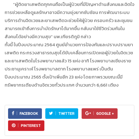
“ผู้ติดยาเสพติดทุกคนถือเป็นผู้ป่วยที่มีปัญหาด้านสังคมและจิตใจ
การช่วยเหลือดูแลรักษาอาจมีความยุ่งยากซับซ้อน การพัฒนาระบบ
บริการด้านจิตเวชและยาเสพติดจะช่วยให้ผู้ป่วย ครอบครัว และชุมชน
สามารถเข้าถึงการบำบัดรักษาได้มากขึ้น กลับมาใช้ชีวิตร่วมกันใน
สังคมได้อย่างมีความสุข” นพ.เกียรติภูมิ กล่าว
ทั้งนี้ ในปีงบประมาณ 2564 ศูนย์อำนวยการป้องกันและปราบปรามยา
เสพติด กระทรวงสาธารณสุขได้ขับเคลื่อนการเปิดหอผู้ป่วยในจิตเวช
และยาเสพติดในโรงพยาบาลแล้ว 15 แห่ง อาทิ โรงพยาบาลเชียงราย
ประชานุเคราะห์ โรงพยาบาลตาก โรงพยาบาลแพร่ เป็นต้น
ปีงบประมาณ 2565 ตั้งเป้าเพิ่มอีก 23 แห่ง โดยภาพรวมขณะนี้มี
ทรัพยากรเตียงด้านจิตเวชทั่วประเทศ จำนวนกว่า 6,661 เตียง
FACEBOOK
TWITTER
GOOGLE +
PINTEREST