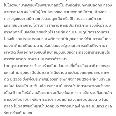
ในโรงพยาบาลศูนย์/โรงพยาบาลทั่วไป สังกัดสำนักงานปลัดกระทรวง
สาธารณสุข จะช่วยให้ผู้ป่วยจิตเวชและยาเสพติดที่มีความเสี่ยงก่อ
ความรุนแรงและมีภาวะเร่งด่วนฉุกเฉิน หรือมีโรคร่วม และมีภาวะ
แทรกซ้อนทางกาย ได้รับการรักษาอย่างมีประสิทธิภาพ รวมทั้งมีระบบ
การส่งต่อเป็นเครือข่ายอย่างไร้รอยต่อ ตามแผนปฏิบัติการด้านการ
ป้องกันและปราบปรามยาเสพติด ภายใต้ยุทธศาสตร์ด้านความมั่นคง
ของชาติ และเป็นนโยบายเร่งด่วนของรัฐบาลในการแก้ไขปัญหายา
เสพติด ซึ่งสอดคล้องกับนโยบายมุ่งเน้นของกระทรวงสาธารณสุขใน
การพัฒนาคุณภาพระบบบริการก้าวหน้า
โดยบูรณาการการทำงานร่วมกับหน่วยงานที่เกี่ยวข้อง อาทิ กระทรวง
มหาดไทย ชุมชน เป็นต้น และดำเนินงานตามประมวลกฎหมายยาเสพ
ติด ปี 2565 ซึ่งเพิ่งประกาศเมื่อวันที่ 8 พฤศจิกายน 2564 ที่ผ่านมา และ
จะมีผลบังคับใช้ 30 วันหลังประกาศ เน้นการบำบัดยาเสพติดอย่างต่อ
เนื่อง (โรคเรื้อรัง) ลดอันตรายและป้องกันอาการทางจิต รวมถึงยกเลิก
การบังคับบำบัด เหลือการบำบัดแบบสมัครใจและแบบต้องโทษ โดย
ศาลจะใช้ดุลยพินิจให้มาบำบัดก่อนจะพิจารณาลงโทษ และเน้นการ ดูแล
รักษาร่วมกับชุมชน