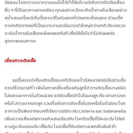
น้อยลง โดยภาวะเบาหวานเองไม่ได้ทำให้แท้ง แต่เกิดจากปัจจัยเสี่ยง
อื่น ๆ ที่เป็นอาการแทรกซ้อน คุณแม่ควรวัดระดับน้ำตาลในเลือดอย่าง
สม่ำเสมอตั้งแต่เริ่มตั้งครรภ์ในช่วงแรกไปจนกระทั่งคลอด ส่วนเด็ก
ทารกเกิดจากแม่ที่เป็นเบาหวานจะมีขนาดตัวใหญ่กว่าปกติ ต้องตรวจ
ระดับน้ำตาลในเลือดหลังคลอดทันที เพื่อให้มั่นใจว่าไม่ส่งผลต่อ
สุขภาพของทารก
เสี่ยงภาวะติดเชื้อ
แม่ตั้งครรภ์เสี่ยงติดเชื้อแบคทีเรียและไวรัสหลายชนิดในช่วงตั้ง
ครรภ์ไตรมาสที่ 1 เพิ่มโอกาสเสี่ยงที่จะแท้งลูกได้ การติดเชื้อบางชนิด
ไม่แสดงอาการในตัวแม่เลย แต่ติดเชื้อเข้าไปในมดลูก คือ ผ่านทางรก
หรือไปทางปากมดลูก รวมทั้งเกิดการติดเชื้อในรกหรือในตัวอ่อน โรค
อาหารเป็นพิษจากแบคทีเรียบางชนิด เช่น Listeria และ Salmonella
เพิ่มความเสี่ยงต่อการแท้งเช่นเดียวกัน โรคติดเชื้อที่ต้องระวัง ได้แก่
คางทูม หัดเยอรมัน เชื้อเริม โรคเชื้อที่ติดต่อทางเพศสัมพันธ์ ถ้า