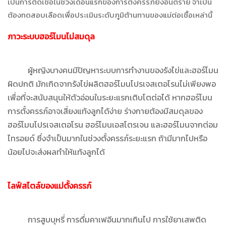
เป็นการติดเชื้อในช่วงเดือนแรกของการตั้งครรภ์ยิ่งอันตราย จำเป็น
ต้องทดสอบเลือดเพื่อประเมินระดับภูมิต้านทานของแม่ต่อเชื้อเหล่านี้
ภาวะระบบฮอร์โมนไม่สมดุล
ผู้หญิงบางคนมีปัญหาระบบการทำงานของรังไข่และฮอร์โมน
ผิดปกติ มักเกิดจากรังไข่ผลิตฮอร์โมนโปรเจสเตอโรนไม่เพียงพอ
เพื่อที่จะสนับสนุนให้ตัวอ่อนในระยะแรกเติบโตต่อได้ หากฮอร์โมน
การตั้งครรภ์อาจเสี่ยงแท้งลูกได้ง่าย ร่างกายต้องมีสมดุลของ
ฮอร์โมนโปรเจสเตอโรน ฮอร์โมนเอสโตรเจน และฮอร์โมนจากต่อม
ไทรอยด์ ซึ่งจำเป็นมากในช่วงตั้งครรภ์ระยะแรก ถ้ามีมากไปหรือ
น้อยไปจะส่งผลทำให้แท้งลูกได้
ไลฟ์สไตล์ของแม่ตั้งครรภ์
การสูบบุหรี่ การดื่มคาเฟอีนมากเกินไป การใช้ยาเสพติด