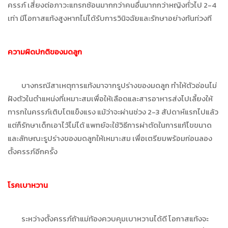
ครรภ์ เสี่ยงต่อภาวะแทรกซ้อนมากกว่าคนอื่นมากกว่าหญิงทั่วไป 2-4
เท่า มีโอกาสแท้งสูงหากไม่ได้รับการวินิจฉัยและรักษาอย่างทันท่วงที
ความผิดปกติของมดลูก
บางกรณีสาเหตุการแท้งมาจากรูปร่างของมดลูก ทำให้ตัวอ่อนไม่
ฝังตัวในตำแหน่งที่เหมาะสมเพื่อให้เลือดและสารอาหารส่งไปเลี้ยงให้
ทารกในครรภ์เติบโตแข็งแรง แม้ว่าจะผ่านช่วง 2-3 สัปดาห์แรกไปแล้ว
แต่ก็รักษาเด็กเอาไว้ไม่ได้ แพทย์จะใช้วิธีการผ่าตัดในการแก้ไขขนาด
และลักษณะรูปร่างของมดลูกให้เหมาะสม เพื่อเตรียมพร้อมก่อนลอง
ตั้งครรภ์อีกครั้ง
โรคเบาหวาน
ระหว่างตั้งครรภ์ถ้าแม่ท้องควบคุมเบาหวานได้ดี โอกาสแท้งจะ