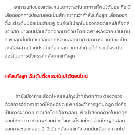
อาการแท้งของแต่ละคนแตกต่างกัน อาการที่พบได้บ่อย คือ มี
เลือดออกทางช่องคลอดเป็นสัญญาณว่ากำลังแท้งลูก เลือดออก
ตั้งแต่ระดับน้อยเป็นสีชมพู จนถึงมีเมือกในช่องคลอดและมีเลือดสี
แดงสด บางคนมีลิ่มเลือดออกมาด้วย โดยเฉพาะหลังจากนอนนาน
ๆ พอลุกขึ้นยืนจะมีออกจากช่องคลอดมาก มีอาการปวดท้อง เป็น
ตะคริวคล้ายปวดประจำเดือนและปวดหลังด้วยได้ รวมถึงระดับ
ฮอร์โมนการตั้งครรภ์หลังจากแท้งลูก
หลังแท้งลูก เริ่มต้นตั้งครรภ์ใหม่ได้ตอนไหน
ถ้ายังมีอาการเลือดไหลและมีถุงน้ำคร่ำตกค้าง ต้องตรวจ
ด้วยการอัลตราซาวด์ให้ละเอียด แพทย์จะทำการขูดมดลูก ซึ่งถือ
เป็นการผ่าตัดขนาดเล็กโดยใช้ยาสลบ เพื่อนำสิ่งตกค้างในมดลูก
ออกให้หมด เตรียมพร้อมที่จะตั้งครรภ์รอบใหม่ ส่วนใหญ่มีเลือด
ออกทางช่องคลอด 2-3 วัน หลังจากแท้ง จากนั้นเลือดจะหายไป