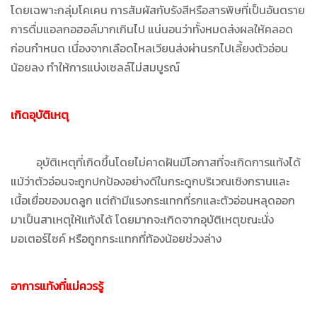
โดยเฉพาะกลุ่มโคเคน การสัมผัสกับรังสีหรือสารพิษที่เป็นอันตราย
การดื่มแอลกอฮอล์มากเกินไป แน่นอนว่าทั้งหมดส่งผลให้คลอด
ก่อนกำหนด เนื่องจากเลือดไหลเวียนส่งผ่านรกไปเลี้ยงตัวอ่อน
น้อยลง ทำให้การแบ่งเซลล์ไม่สมบูรณ์
เกิดอุบัติเหตุ
อุบัติเหตุที่เกิดขึ้นโดยไม่คาดฝันมีโอกาสที่จะเกิดการแท้งได้
แม้ว่าตัวอ่อนจะถูกปกป้องอย่างดีในกระดูกบริเวณเชิงกรานและ
เนื้อเยื่อของมดลูก แต่ถ้ามีแรงกระแทกที่รกและตัวอ่อนหลุดออก
มาเป็นสาเหตุให้แท้งได้ โดยมากจะเกิดจากอุบัติเหตุขณะนั่ง
มอเตอร์ไซค์ หรือถูกกระแทกที่ท้องน้อยช่วงล่าง
อาการแท้งที่แม่ควรรู้