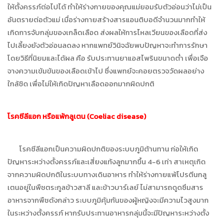
ให้ตั้งครรภ์ต่อไปได้ ทำให้ร่างกายของคุณแม่ยอมรับตัวอ่อนว่าไม่เป็น
อันตรายต่อตัวแม่ เมื่อร่างกายสร้างสารแอนติบอดีจำนวนมากทำให้
เกิดการจับกลุ่มของเกล็ดเลือด ส่งผลให้การไหลเวียนของเลือดที่ส่ง
ไปเลี้ยงยังตัวอ่อนลดลง หากแพทย์วินิจฉัยพบปัญหาจะทำการรักษา
โดยวิธีที่นิยมและได้ผล คือ รับประทานยาแอสไพรินขนาดต่ำ เพื่อเจือ
จางความเข้มข้นของเลือดเข้าไป ซึ่งแพทย์จะคอยตรวจวัดผลอย่าง
ใกล้ชิด เพื่อไม่ให้เกิดปัญหาเลือดออกมากผิดปกติ
โรคซีลีแอก หรือแพ้กลูเตน (
Coeliac disease)
โรคซีลีแอกเป็นความผิดปกติของระบบภูมิต้านทาน ก่อให้เกิด
ปัญหาระหว่างตั้งครรภ์และเสี่ยงแท้งลูกมากขึ้น 4-6 เท่า สาเหตุเกิด
จากความผิดปกติในระบบทางเดินอาหาร ทำให้ร่างกายแพ้โปรตีนกลู
เตนอยู่ในพืชตระกูลข้าวสาลี และข้าวบาร์เลย์ ไม่สามารถดูดซึมสาร
อาหารจากพืชดังกล่าว ระบบภูมิคุ้มกันของผู้หญิงจะมีความไวสูงมาก
ในระหว่างตั้งครรภ์ หากรับประทานอาหารกลุ่มนี้จะมีปัญหาระหว่างตั้ง