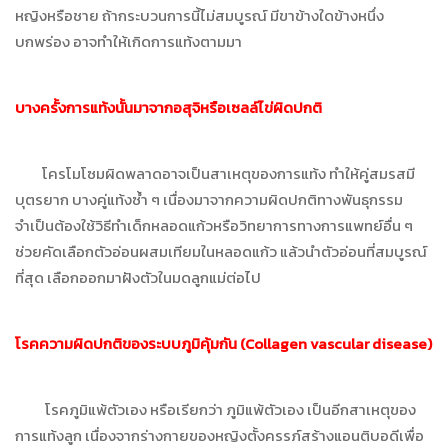
หญิงหรือชาย ถ้ากระบวนการนี้ไม่สมบูรณ์ มีขาข้างใดข้างหนึ่ง
บกพร่อง อาจทำให้เกิดการแท้งตามมา
บางครั้งการแท้งนั้นมาจากอสุจิหรือเซลล์ไข่ผิดปกติ
โครโมโซมผิดพลาดอาจเป็นสาเหตุของการแท้ง ทำให้คู่สมรสมี
บุตรยาก บางคู่แท้งซ้ำ ๆ เนื่องมาจากความผิดปกติทางพันธุกรรม
จำเป็นต้องใช้วิธีทำเด็กหลอดแก้วหรือวิทยาการทางการแพทย์อื่น ๆ
ช่วยคัดเลือกตัวอ่อนผสมเทียมในหลอดแก้ว แล้วนำตัวอ่อนที่สมบูรณ์
ที่สุด เลือกออกมาฝังตัวในมดลูกแม่ต่อไป
โรคความผิดปกติของระบบภูมิคุ้มกัน (
Collagen vascular disease)
โรคภูมิแพ้ตัวเอง หรือเรียกว่า ภูมิแพ้ตัวเอง เป็นอีกสาเหตุของ
การแท้งลูก เนื่องจากร่างกายของหญิงตั้งครรภ์สร้างแอนติบอดีเพื่อ