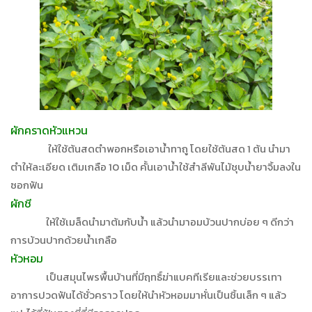
ผักคราดหัวแหวน
ให้ใช้ต้นสดตำพอกหรือเอาน้ำทาถู โดยใช้ต้นสด 1 ต้น นำมา
ตำให้ละเอียด เติมเกลือ 10 เม็ด คั้นเอาน้ำใช้สำลีพันไม้ชุบน้ำยาจิ้มลงใน
ซอกฟัน
ผักชี
ให้ใช้เมล็ดนำมาต้มกับน้ำ แล้วนำมาอมบ้วนปากบ่อย ๆ ดีกว่า
การบ้วนปากด้วยน้ำเกลือ
หัวหอม
เป็นสมุนไพรพื้นบ้านที่มีฤทธิ์ฆ่าแบคทีเรียและช่วยบรรเทา
อาการปวดฟันได้ชั่วคราว โดยให้นำหัวหอมมาหั่นเป็นชิ้นเล็ก ๆ แล้ว