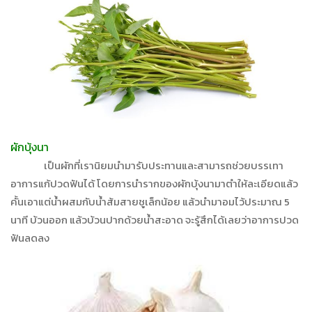
ผักบุ้งนา
เป็นผักที่เรานิยมนำมารับประทานและสามารถช่วยบรรเทา
อาการแก้ปวดฟันได้ โดยการนำรากของผักบุ้งนามาตำให้ละเอียดแล้ว
คั้นเอาแต่น้ำผสมกับน้ำส้มสายชูเล็กน้อย แล้วนำมาอมไว้ประมาณ 5
นาที บ้วนออก แล้วบ้วนปากด้วยน้ำสะอาด จะรู้สึกได้เลยว่าอาการปวด
ฟันลดลง