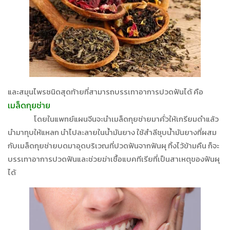
และสมุนไพรชนิดสุดท้ายที่สามารถบรรเทาอาการปวดฟันได้ คือ
เมล็ดกุยช่าย
โดยในแพทย์แผนจีนจะนำเมล็ดกุยช่ายมาคั่วให้เกรียมดำแล้ว
นำมาทุบให้แหลก นำไปละลายในน้ำมันยาง ใช้สำลีชุบน้ำมันยางที่ผสม
กับเมล็ดกุยช่ายบดมาอุดบริเวณที่ปวดฟันจากฟันผุ ทิ้งไว้ข้ามคืน ก็จะ
บรรเทาอาการปวดฟันและช่วยฆ่าเชื้อแบคทีเรียที่เป็นสาเหตุของฟันผุ
ได้