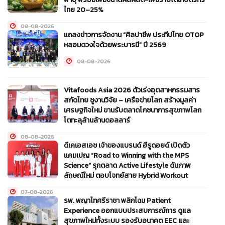
ไทย 20–25%
08-08-2026
แถลงข่าวการจัดงาน “ศิลปาชีพ ประทีปไทย OTOP
หลอมดวงใจด้วยพระบารมี” ปี 2569
08-08-2026
Vitafoods Asia 2026 ตัวเร่งอุตสาหกรรมสาร
สกัดไทย ชูงานวิจัย – เครือข่ายโลก สร้างมูลค่า
เศรษฐกิจใหม่ ขานรับตลาดโภชนาการสุขภาพโลก
โตทะลุล้านล้านดอลลาร์
08-08-2026
ดีเคเอสเอช เจ้าของแบรนด์ ฮีรูดอยด์ เปิดตัว
แคมเปญ “Road to Winning with the MPS
Science” รุกตลาด Active Lifestyle ดันภาพ
ลักษณ์ใหม่ ตอบโจทย์สาย Hybrid Workout
07-08-2026
รพ. พญาไทศรีราชา พลิกโฉม Patient
Experience ออกแบบประสบการณ์การ ดูแล
สุขภาพใหม่ทั้งระบบ รองรับอนาคต EEC และ