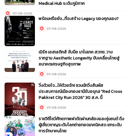
Medical Hub ระดับภูมิภาค
07-08-2026
พร้อมหรือยัง…ที่จะสร้าง Legacy ของคุณเอง?
07-08-2026
เมิร์ซ เอสเธติกส์ จับมือ นาโนเทค สวทช. วาง
รากฐาน Aesthetic Longevity ขับเคลื่อนไทยสู่
อนาคตเศรษฐกิจสุขภาพ
07-08-2026
วิ่งด้วยใจ...ให้ด้วยรัก! ชวนนักวิ่งสัมผัส
ประสบการณ์เมืองทองธานีรับอรุณ! “Red Cross
Pakkret City Run 2026” 30 ส.ค. นี้
07-08-2026
ราชวิถีโชว์ศักยภาพผ่าตัดผ่านกล้องและหุ่นยนต์ ดึง
ผู้เชี่ยวชาญระดับโลกถ่ายทอดเทคนิคสด ยกระดับ
การรักษาคนไทย