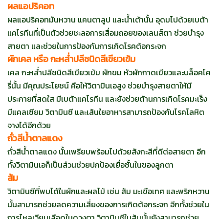
ผลแอปริคอท
ผลแอปริคอทมันหวาน แคนตาลูป และน้ำเต้านั้น อุดมไปด้วยเบต้า
แคโรทีนที่เป็นตัวช่วยชะลอการเสื่อมถอยของเลนส์ตา ช่วยบำรุง
สายตา และช่วยในการป้องกันการเกิดโรคต้อกระจก
ผักเคล หรือ กะหล่ำปลีชนิดสีเขียวเข้ม
เคล กะหล่ำปลีชนิดสีเขียวเข้ม ผักขม หัวผักกาดเขียวและบล็อคโค
รี่นั้น มีคุณประโยชน์ คือให้วิตามินเอสูง ช่วยบำรุงสายตาให้มี
ประกายที่สดใส มีเบต้าแคโรทีน และยังช่วยต้านการเกิดโรคมะเร็ง
มีแคลเซียม วิตามินซี และเส้นใยอาหารสามารถป้องกันโรคโลหิต
จางได้อีกด้วย
ถั่วสีน้ำตาลแดง
ถั่วสีน้ำตาลแดง นั้นเพรียบพร้อมไปด้วยสังกะสีที่ดีต่อสายตา อีก
ทั้งวิตามินเอก็เป็นส่วนช่วยปกป้องเยื่อชั้นในของลูกตา
ส้ม
วิตามินซีที่พบได้ในผักและผลไม้ เช่น ส้ม มะเขือเทศ และพริกหวาน
นั้นสามารถช่วยลดความเสี่ยงของการเกิดต้อกระจก อีกทั้งช่วยใน
การไหลเวียนเลือดในดวงตา วิตามินซีในส้มนั้นยังสามารถช่วย