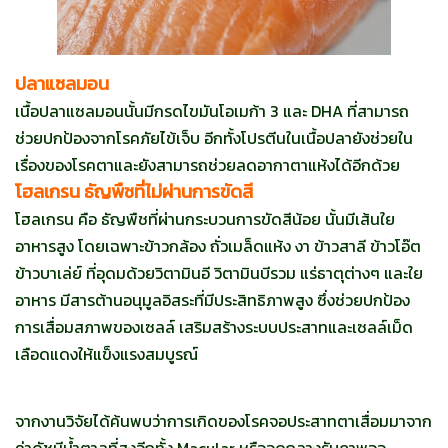
ปลาแซลมอน
เนื้อปลาแซลมอนนั้นมีกรดไขมันโอเมก้า 3 และ DHA ที่สามารถ
ช่วยปกป้องจากโรคภัยไข้เจ็บ อีกทั้งโปรตีนในเนื้อปลายังช่วยใน
เรื่องของโรคตาและยังสามารถช่วยลดอากาตาแห้งได้อีกด้วย
โฮลเกรน ธัญพืชที่ไม่ผ่านการขัดสี
โฮลเกรน คือ ธัญพืชที่ผ่านกระบวนการขัดสีน้อย นั้นมีเส้นใย
อาหารสูง โดยเฉพาะข้าวกล้อง ถั่วเมล็ดแห้ง งา ข้าวสาลี ข้าวโอ๊ต
ข้าวบาเล่ย์ ที่อุดมด้วยวิตามินอี วิตามินบีรวม แร่ธาตุต่างๆ และใย
อาหาร มีสารต้านอนุมูลอิสระที่มีประสิทธิภาพสูง ซึ่งช่วยปกป้อง
การเสื่อมสภาพของเซลล์ เสริมสร้างระบบประสาทและเซลล์เม็ด
เลือดแดงให้แข็งแรงสมบูรณ์
จากงานวิจัยได้ค้นพบว่าการเกิดของโรคจอประสาทตาเสื่อมมาจาก
ค่าดัชนีน้ำตาลที่สูงอีกทั้ง Macular หรือจุดกลางรับภาพจอ