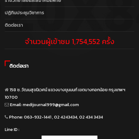
ราชวิทยาลัยและสมาคมแพทย์
ปฏิทินประชุมวิชาการ
ติดต่อเรา
จำนวนผู้เข้าชม 1,754,552 ครั้ง
ติดต่อเรา
158 ซ. วัฒนสุขนิเวศน์ แขวงบางขุนนนท์ เขตบางกอกน้อย กรุงเทพฯ
10700
Email:
medijournal999@gmail.com
Phone:
063-932-1441 , 02 4243434, 02 434 3434
Line ID :