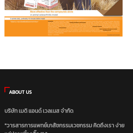
ABOUT US
บริษัท เมดิ แอนด์ เวลเนส จำกัด
"วารสารการแพทย์เภสัชกรรมเวชกรรม คิดถึงเรา ง่าย