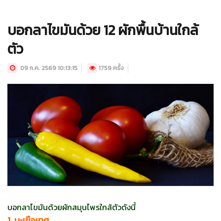
บอกลาไขมันด้วย 12 ผักพื้นบ้านใกล้
ตัว
09 ก.ค. 2569 10:13:15
1759 ครั้ง
บอกลาไขมันด้วยผักสมุนไพรใกล้ตัวดังนี้
1. มะเขือเทศ