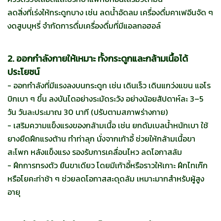
ลดสิ่งที่เร่งให้กระดูกบาง เช่น ลดน้ำอัดลม เครื่องดื่มคาเฟอีนจัด ๆ
งดสูบบุหรี่ จำกัดการดื่มเครื่องดื่มที่มีแอลกอฮอล์
2. ออกกำลังกายให้เหมาะ ทั้งกระดูกและกล้ามเนื้อได้
ประโยชน์
- ออกกำลังที่มีแรงลงบนกระดูก เช่น เดินเร็ว เดินแกว่งแขน แอโร
บิกเบา ๆ ขึ้น ลงบันไดอย่างระมัดระวัง อย่างน้อยสัปดาห์ละ 3–5
วัน วันละประมาณ 30 นาที (ปรับตามสภาพร่างกาย)
- เสริมความแข็งแรงของกล้ามเนื้อ เช่น ยกดัมเบลน้ำหนักเบา ใช้
ยางยืดฝึกแรงต้าน ทำท่าลุก นั่งจากเก้าอี้ ช่วยให้กล้ามเนื้อขา
สะโพก หลังแข็งแรง รองรับการเคลื่อนไหว ลดโอกาสล้ม
- ฝึกการทรงตัว ยืนขาเดียว โดยมีเก้าอี้หรือราวให้เกาะ ฝึกไทเก๊ก
หรือโยคะท่าช้า ๆ ช่วยลดโอกาสสะดุดล้ม เหมาะมากสำหรับผู้สูง
อายุ