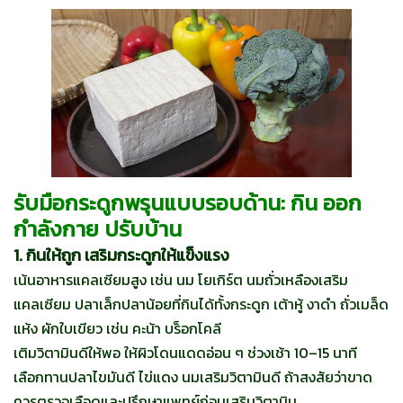
รับมือกระดูกพรุนแบบรอบด้าน: กิน ออก
กำลังกาย ปรับบ้าน
1. กินให้ถูก เสริมกระดูกให้แข็งแรง
เน้นอาหารแคลเซียมสูง เช่น นม โยเกิร์ต นมถั่วเหลืองเสริม
แคลเซียม ปลาเล็กปลาน้อยที่กินได้ทั้งกระดูก เต้าหู้ งาดำ ถั่วเมล็ด
แห้ง ผักใบเขียว เช่น คะน้า บร็อกโคลี
เติมวิตามินดีให้พอ ให้ผิวโดนแดดอ่อน ๆ ช่วงเช้า 10–15 นาที
เลือกทานปลาไขมันดี ไข่แดง นมเสริมวิตามินดี ถ้าสงสัยว่าขาด
ควรตรวจเลือดและปรึกษาแพทย์ก่อนเสริมวิตามิน