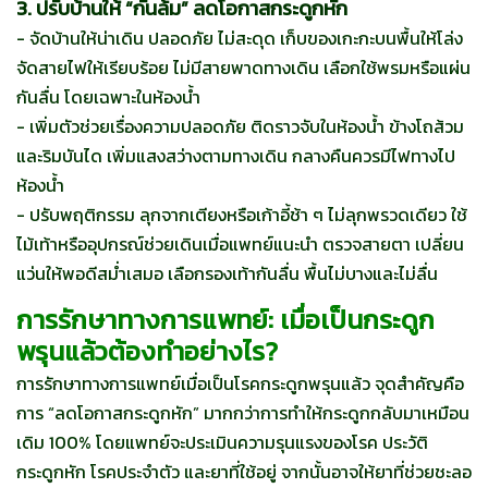
3. ปรับบ้านให้ “กันล้ม” ลดโอกาสกระดูกหัก
- จัดบ้านให้น่าเดิน ปลอดภัย ไม่สะดุด เก็บของเกะกะบนพื้นให้โล่ง
จัดสายไฟให้เรียบร้อย ไม่มีสายพาดทางเดิน เลือกใช้พรมหรือแผ่น
กันลื่น โดยเฉพาะในห้องน้ำ
- เพิ่มตัวช่วยเรื่องความปลอดภัย ติดราวจับในห้องน้ำ ข้างโถส้วม
และริมบันได เพิ่มแสงสว่างตามทางเดิน กลางคืนควรมีไฟทางไป
ห้องน้ำ
- ปรับพฤติกรรม ลุกจากเตียงหรือเก้าอี้ช้า ๆ ไม่ลุกพรวดเดียว ใช้
ไม้เท้าหรืออุปกรณ์ช่วยเดินเมื่อแพทย์แนะนำ ตรวจสายตา เปลี่ยน
แว่นให้พอดีสม่ำเสมอ เลือกรองเท้ากันลื่น พื้นไม่บางและไม่ลื่น
การรักษาทางการแพทย์: เมื่อเป็นกระดูก
พรุนแล้วต้องทำอย่างไร?
การรักษาทางการแพทย์เมื่อเป็นโรคกระดูกพรุนแล้ว จุดสำคัญคือ
การ “ลดโอกาสกระดูกหัก” มากกว่าการทำให้กระดูกกลับมาเหมือน
เดิม 100% โดยแพทย์จะประเมินความรุนแรงของโรค ประวัติ
กระดูกหัก โรคประจำตัว และยาที่ใช้อยู่ จากนั้นอาจให้ยาที่ช่วยชะลอ