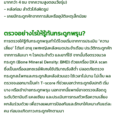
มากกว่า 4 ซม จากความสูงตอนวัยรุ่น)
- หลังค่อม ลำตัวโค้งผิดรูป
- เคยมีกระดูกหักจากการล้มหรืออุบัติเหตุเล็กน้อย
ตรวจอย่างไรให้รู้ทันกระดูกพรุน?
การตรวจให้รู้ทันกระดูกพรุนทำได้โดยเริ่มจากการประเมิน “ความ
เสี่ยง” ได้แก่ อายุ เพศหญิงหลังหมดประจำเดือน ประวัติกระดูกหัก
จากการล้มเบา ๆ โรคประจำตัว และยาที่ใช้ จากนั้นจึงตรวจมวล
กระดูก (Bone Mineral Density: BMD) ด้วยเครื่อง DXA scan
ซึ่งเป็นเครื่องเอกซเรย์พิเศษใช้ปริมาณรังสีต่ำ ปลอดภัยตรวจ
กระดูกสะโพกและกระดูกสันหลังส่วนเอว ใช้เวลาไม่นาน ไม่เจ็บ ผล
ตรวจจะออกมาเป็นค่า T-score ที่ช่วยบอกว่ากระดูกยังปกติ เริ่ม
บาง หรือเข้าข่ายกระดูกพรุน นอกจากนี้แพทย์อาจตรวจเลือดดู
ระดับวิตามินดี แคลเซียม และประเมินการทรงตัวหรือความเสี่ยง
หกล้มร่วมด้วย เพื่อวางแผนการป้องกันและรักษาให้เหมาะกับแต่ละ
คน ก่อนจะเกิดภาวะกระดูกหักตามมา