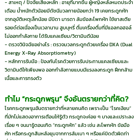
- สาเหตุ / ปัจจัยเสี่ยงหลัก : อายุที่มากขึ้น ผู้หญิงหลังหมดประจำ
เดือน น้ำหนักตัวน้อยมีดัชนีมวลกายน้อยกว่า 19 เคยกระดูกหัก
จากอุบัติเหตุเล็กน้อย มีบิดา มารดา ล้มข้อสะโพกหัก ใช้ยาสเตีย
รอยด์ต่อเนื่องเป็นเวลานาน สูบบุหรี่ ดื่มเครื่องดื่มที่มีแอลกอฮอล์
ไม่ออกกำลังกาย ได้รับแคลเซียม/วิตามินดีน้อย
- ตรวจวินิจฉัยอย่างไร : ตรวจมวลกระดูกด้วยเครื่อง DXA (Dual
Energy X-Ray Absorptiometry)
- หลักการรับมือ : ป้องกันโรคด้วยการรับประทานแคลเซียมและ
วิตามินดีให้เพียงพอ ออกกำลังกายแบบมีแรงลงกระดูก ฝึกกล้าม
เนื้อและการทรงตัว
ทำไม “กระดูกพรุน” จึงอันตรายกว่าที่คิด?
โรคกระดูกพรุนอันตรายกว่าที่หลายคนคิด เพราะเป็น “โรคเงียบ”
ที่มักไม่แสดงอาการเตือนให้รู้ตัว กระดูกจะค่อย ๆ บางและเปราะลง
เรื่อย ๆ จนมารู้ตอนเกิด “กระดูกหัก” แล้ว เช่น สะโพกหัก ข้อมือ
หัก หรือกระดูกสันหลังยุบจากการล้มเบา ๆ หรือแค่บิดตัวผิดท่า