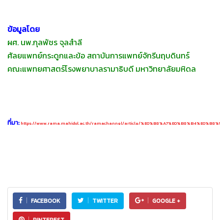
ข้อมูลโดย
ผศ. นพ.กุลพัชร จุลสำลี
ศัลยแพทย์กระดูกและข้อ สถาบันการแพทย์จักรีนฤบดินทร์
คณะแพทยศาสตร์โรงพยาบาลรามาธิบดี มหาวิทยาลัยมหิดล
ที่มา:
https://www.rama.mahidol.ac.th/ramachannel/article/%E0%B8%A7%E0%B8%B
FACEBOOK
TWITTER
GOOGLE +
PINTEREST