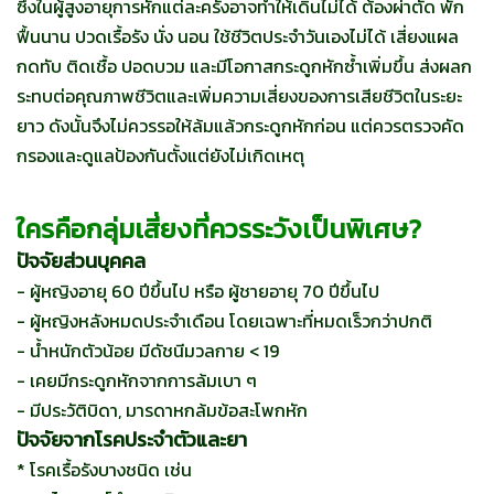
ซึ่งในผู้สูงอายุการหักแต่ละครั้งอาจทำให้เดินไม่ได้ ต้องผ่าตัด พัก
ฟื้นนาน ปวดเรื้อรัง นั่ง นอน ใช้ชีวิตประจำวันเองไม่ได้ เสี่ยงแผล
กดทับ ติดเชื้อ ปอดบวม และมีโอกาสกระดูกหักซ้ำเพิ่มขึ้น ส่งผลก
ระทบต่อคุณภาพชีวิตและเพิ่มความเสี่ยงของการเสียชีวิตในระยะ
ยาว ดังนั้นจึงไม่ควรรอให้ล้มแล้วกระดูกหักก่อน แต่ควรตรวจคัด
กรองและดูแลป้องกันตั้งแต่ยังไม่เกิดเหตุ
ใครคือกลุ่มเสี่ยงที่ควรระวังเป็นพิเศษ?
ปัจจัยส่วนบุคคล
- ผู้หญิงอายุ 60 ปีขึ้นไป หรือ ผู้ชายอายุ 70 ปีขึ้นไป
- ผู้หญิงหลังหมดประจำเดือน โดยเฉพาะที่หมดเร็วกว่าปกติ
- น้ำหนักตัวน้อย มีดัชนีมวลกาย < 19
- เคยมีกระดูกหักจากการล้มเบา ๆ
- มีประวัติบิดา, มารดาหกล้มข้อสะโพกหัก
ปัจจัยจากโรคประจำตัวและยา
* โรคเรื้อรังบางชนิด เช่น