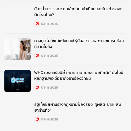
ห้องน้ำสาธารณะ คนเข้าก่อนหน้าเป็นหนองใน เข้าต่อจะ
ติดโรคไหม?
04-11-2025
คางทูม ไม่ใช่แค่แก้มบวม! รู้ทันอาการและภาวะแทรกซ้อน
ที่คาดไม่ถึง
04-11-2025
WHO เบรกทรัมป์ย้ำ 'พาราเซตามอล-ออทิสติก' ยังไม่มี
หลักฐานพอ จี้อย่ากังขาเรื่องวัคซีน
04-11-2025
รัฐเท็กซัสผ่านร่างกฎหมายฟ้องร้อง 'ผู้ผลิต-ขาย-ส่ง
ยาทำแท้ง'
04-11-2025