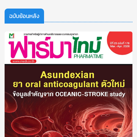
ฉบับย้อนหลัง